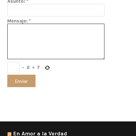
Asunto:
*
Mensaje:
*
−
2
=
7
En Amor a la Verdad