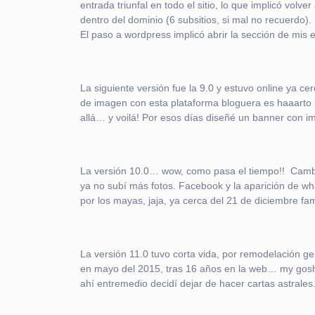
entrada triunfal en todo el sitio, lo que implicó volv
dentro del dominio (6 subsitios, si mal no recuerdo)
El paso a wordpress implicó abrir la sección de mis e
La siguiente versión fue la 9.0 y estuvo online ya ce
de imagen con esta plataforma bloguera es haaarto m
allá… y voilá! Por esos días diseñé un banner con im
La versión 10.0… wow, como pasa el tiempo!! Cambié e
ya no subí más fotos. Facebook y la aparición de wh
por los mayas, jaja, ya cerca del 21 de diciembre f
La versión 11.0 tuvo corta vida, por remodelación g
en mayo del 2015, tras 16 años en la web… my gosh! 
ahí entremedio decidí dejar de hacer cartas astrales