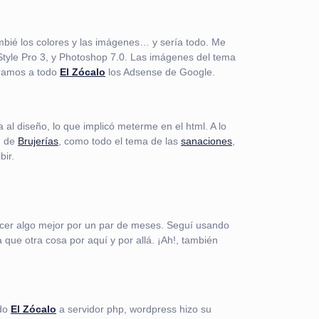
ambié los colores y las imágenes… y sería todo. Me
Style Pro 3, y Photoshop 7.0. Las imágenes del tema
oramos a todo
El Zócalo
los Adsense de Google.
 al diseño, lo que implicó meterme en el html. A lo
n de
Brujerías
, como todo el tema de las
sanaciones
,
bir.
hacer algo mejor por un par de meses. Seguí usando
na que otra cosa por aquí y por allá. ¡Ah!, también
odo
El Zócalo
a servidor php, wordpress hizo su