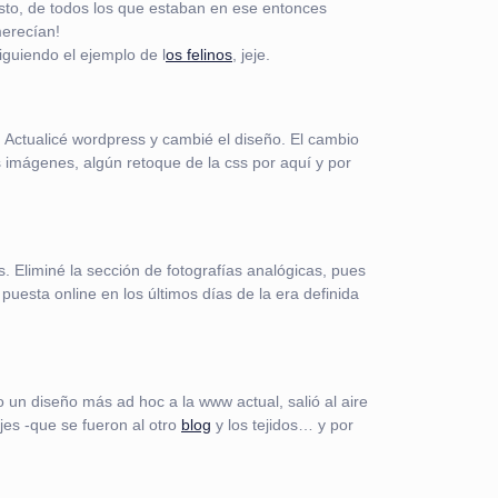
 listo, de todos los que estaban en ese entonces
merecían!
siguiendo el ejemplo de l
os felinos
, jeje.
2. Actualicé wordpress y cambié el diseño. El cambio
 imágenes, algún retoque de la css por aquí y por
. Eliminé la sección de fotografías analógicas, pues
esta online en los últimos días de la era definida
 un diseño más ad hoc a la www actual, salió al aire
jes -que se fueron al otro
blog
y los tejidos… y por