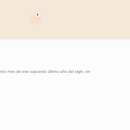
0
carrito
de
la
compra
mismo mes de ese supuesto último año del siglo, en