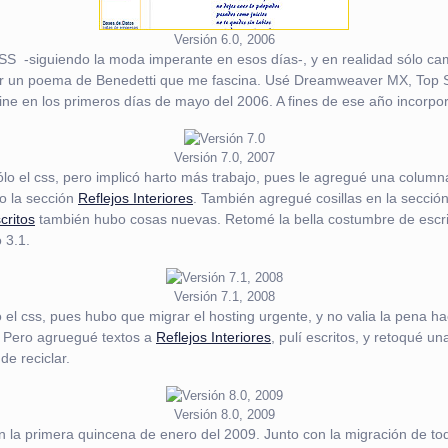
Versión 6.0, 2006
l CSS -siguiendo la moda imperante en esos días-, y en realidad sólo c
da por un poema de Benedetti que me fascina. Usé Dreamweaver MX, Top 
ine en los primeros días de mayo del 2006. A fines de ese año incorp
Versión 7.0, 2007
ólo el css, pero implicó harto más trabajo, pues le agregué una columna
o la sección
Reflejos Interiores
. También agregué cosillas en la secció
critos
también hubo cosas nuevas. Retomé la bella costumbre de escri
 3.1.
Versión 7.1, 2008
o el css, pues hubo que migrar el hosting urgente, y no valia la pena 
. Pero agruegué textos a
Reflejos Interiores
, pulí escritos, y retoqué u
e reciclar.
Versión 8.0, 2009
 en la primera quincena de enero del 2009. Junto con la migración de t