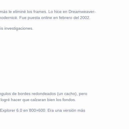
emás le eliminé los frames. Lo hice en Dreamweaver-
 modernicé. Fue puesta online en febrero del 2002.
is investigaciones.
tángulos de bordes redondeados (un cacho), pero
ogré hacer que calzaran bien los fondos.
n Explorer 6.0 en 800×600. Era una versión más