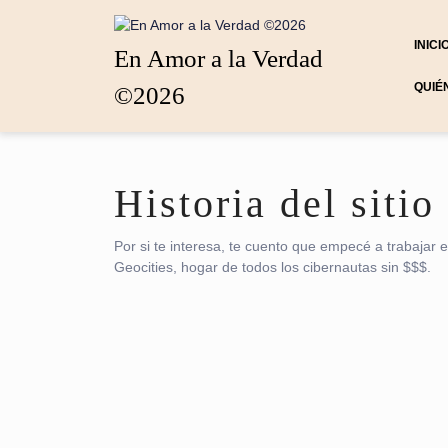
Saltar
al
INICI
contenido
En Amor a la Verdad
Saltar
QUIÉ
©2026
al
contenido
Historia del sitio
Por si te interesa, te cuento que empecé a trabajar e
Geocities, hogar de todos los cibernautas sin $$$.