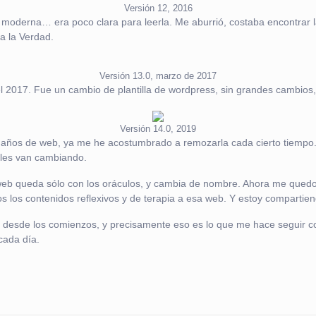
Versión 12, 2016
y moderna… era poco clara para leerla. Me aburrió, costaba encontrar l
a la Verdad.
Versión 13.0, marzo de 2017
el 2017. Fue un cambio de plantilla de wordpress, sin grandes cambios, 
Versión 14.0, 2019
0 años de web, ya me he acostumbrado a remozarla cada cierto tiempo. 
ales van cambiando.
 web queda sólo con los oráculos, y cambia de nombre. Ahora me qued
dos los contenidos reflexivos y de terapia a esa web. Y estoy comparti
 desde los comienzos, y precisamente eso es lo que me hace seguir con
cada día.