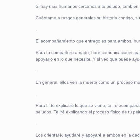
Si hay más humanos cercanos a tu peludo, también ne
Cuéntame a rasgos generales su historia contigo, s
.
El acompañamiento que entrego es para ambos, h
Para tu compañero amado, haré comunicaciones para 
apoyarlo en lo que necesite. Y si veo que puede ayu
.
En general, ellos ven la muerte como un proceso muy
.
Para ti, te explicaré lo que se viene, te iré acom
peludos. Te iré explicando el proceso físico de tu pe
.
Los orientaré, ayudaré y apoyaré a ambos en la deci