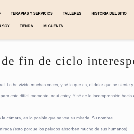
O
TERAPIAS Y SERVICIOS
TALLERES
HISTORIA DEL SITIO
N SOY
TIENDA
MI CUENTA
e fin de ciclo interesp
 Lo he vivido muchas veces, y sé lo que es, el dolor que se siente y 
ara este difícil momento, aquí estoy. Y sé de la incomprensión hacia 
 a la cámara, en lo posible que se vea su mirada. Su nombre.
tu mirada (esto porque los peludos absorben mucho de sus humanos).