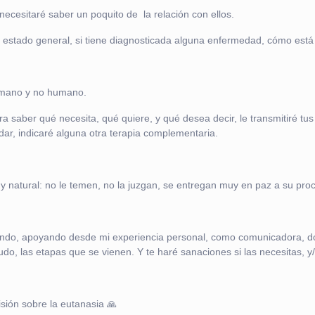
cesitaré saber un poquito de la relación con ellos.
u estado general, si tiene diagnosticada alguna enfermedad, cómo está
umano y no humano.
saber qué necesita, qué quiere, y qué desea decir, le transmitiré tu
dar, indicaré alguna otra terapia complementaria.
 natural: no le temen, no la juzgan, se entregan muy en paz a su pro
pañando, apoyando desde mi experiencia personal, como comunicadora, 
ludo, las etapas que se vienen. Y te haré sanaciones si las necesitas, y
sión sobre la eutanasia 🙏