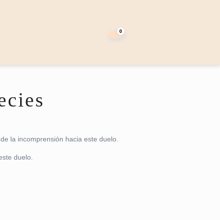
carrito
de
0
la
compra
ecies
de la incomprensión hacia este duelo.
este duelo.