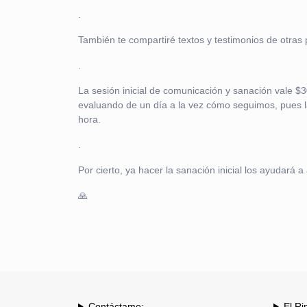
.
También te compartiré textos y testimonios de otras
.
La sesión inicial de comunicación y sanación vale $3
evaluando de un día a la vez cómo seguimos, pues la
hora.
.
Por cierto, ya hacer la sanación inicial los ayudará
🙏
Contáctame:
El Ri