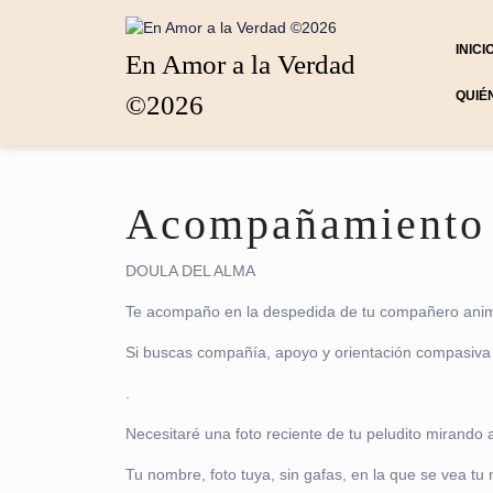
Saltar
al
INICI
contenido
En Amor a la Verdad
Saltar
QUIÉ
©2026
al
contenido
Acompañamiento d
DOULA DEL ALMA
Te acompaño en la despedida de tu compañero animal.
Si buscas compañía, apoyo y orientación compasiva p
.
Necesitaré una foto reciente de tu peludito mirando
Tu nombre, foto tuya, sin gafas, en la que se vea 