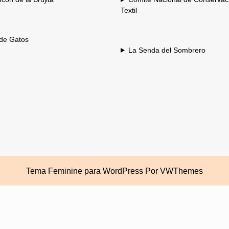
Textil
 de Gatos
La Senda del Sombrero
Tema Feminine para WordPress
Por VWThemes
Desplazar
hacia
arriba