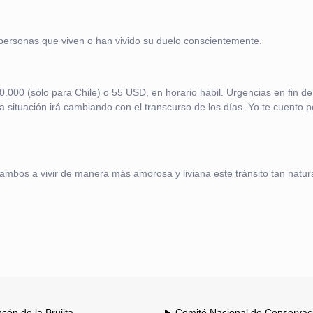
 personas que viven o han vivido su duelo conscientemente.
0.000 (sólo para Chile) o 55 USD, en horario hábil. Urgencias en fin 
 situación irá cambiando con el transcurso de los días. Yo te cuento p
 a ambos a vivir de manera más amorosa y liviana este tránsito tan nat
ncón de la Brujita
Comité Nacional de Conservac