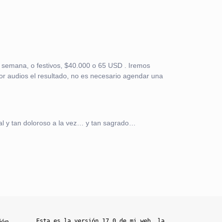
de semana, o festivos, $40.000 o 65 USD . Iremos
or audios el resultado, no es necesario agendar una
ural y tan doloroso a la vez… y tan sagrado…
ión
Esta es la versión 17.0 de mi web, la 