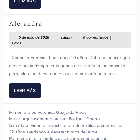
LEER
LEER MÁS
MÁS
Alejandra
Alejandra
5
admin
5 de julio de 2018
|
admin
|
0 comentarios
|
de
12:21
julio
de
«Conocí a Verónica hace unos 10 años. Debo reconocer que
2018
desde hacía tiempo tenía ganas de visitarla en su consulta
pero, algo me decía que esa visita marcaría un antes
LEER
LEER MÁS
MÁS
Mi nombre es Verónica Guajardo Rives.
Mujer orgullosamente autista. Budista. Gatera.
Sanadora, vidente, investigadora de textiles patrimoniales.
22 años ayudando a desatar nudos del alma.
Por estos días atiendo casi exclusivamente online.