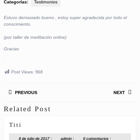
Categorías:
Testimonios
Estuvo demasiado bueno , estoy super agradecida por todo el
conocimiento.
(por taller de meditación online)
Gracias
.
Post Views:
968
Navegación
PREVIOUS
NEXT
de
entradas
Related Post
Entrada
Siguiente
anterior:
entrada:
Titi
Titi
8
admin
8 de julio de 2017
|
admin
|
0 comentarios
|