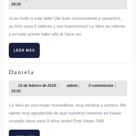
de
18:25
julio
de
«Los invito a este taller (de auto conocimiento y sanación),
2017
yo hice unos 5 talleres y son buenísimos! La Vero es vidente
y en este primer taller ella te hace ver
LEER
LEER MÁS
MÁS
Daniela
Daniela
23
admin
23 de febrero de 2018
|
admin
|
0 comentarios
|
de
15:01
febrero
de
La Vero es una mujer maravillosa, muy intuitiva y certera. Me
2018
siento muy agradecida de que nuestros caminos se hayan
cruzado hace unos 9 años atrás! Post Views: 568