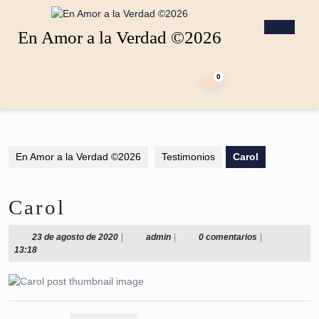
Saltar
al
Botó
En Amor a la Verdad ©2026
contenido
de
Saltar
apert
carrito
al
de
0
contenido
la
compra
En Amor a la Verdad ©2026
Testimonios
Carol
Carol
23
admin
23 de agosto de 2020
|
admin
|
0 comentarios
|
de
13:18
agosto
de
2020