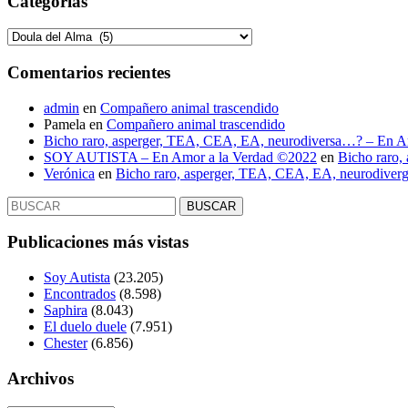
Categorías
Categorías
Comentarios recientes
admin
en
Compañero animal trascendido
Pamela
en
Compañero animal trascendido
Bicho raro, asperger, TEA, CEA, EA, neurodiversa…? – En A
SOY AUTISTA – En Amor a la Verdad ©2022
en
Bicho raro,
Verónica
en
Bicho raro, asperger, TEA, CEA, EA, neurodive
Buscar:
Publicaciones más vistas
Soy Autista
(23.205)
Encontrados
(8.598)
Saphira
(8.043)
El duelo duele
(7.951)
Chester
(6.856)
Archivos