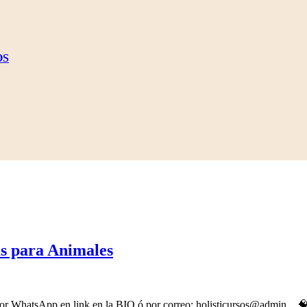
OS
Segundo
s para Animales
Encuentro
de
Medicinas
r WhatsApp en link en la BIO ó por correo: holisticursos@admin. . 🧠 ¿