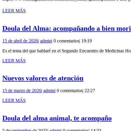
de
2026
LEER
LEER MÁS
MÁS
Doula del Alma: acompañando a bien mori
15
admin
15 de abril de 2026
|
admin
|
0 comentarios
|
19:19
de
Es el tema del que hablaré en el Segundo Encuentro de Medicinas Holí
abril
de
LEER
LEER MÁS
2026
MÁS
Nuevos
Nuevos valores de atención
valores
15
admin
15 de marzo de 2026
|
admin
|
0 comentarios
|
22:27
de
de
LEER
atención
LEER MÁS
marzo
MÁS
de
2026
Doula
Doula del alma animal, te acompaño
del
5
admin
5 de septiembre de 2025
|
admin
|
0 comentarios
|
14:33