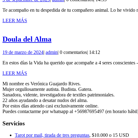
alma
de
animal
Te acompaño en tu despedida de tu compañero animal. Lo he vivido muc
septiembre
de
te
LEER
LEER MÁS
2025
MÁS
acomp
Doula
Doula del Alma
del
19
admin
19 de marzo de 2024
|
admin
|
0 comentarios
|
14:12
Alma
de
En estos días la Vida ha querido que acompañe a 4 seres consciente
marzo
de
LEER
LEER MÁS
2024
MÁS
Mi nombre es Verónica Guajardo Rives.
Mujer orgullosamente autista. Budista. Gatera.
Sanadora, vidente, investigadora de textiles patrimoniales.
22 años ayudando a desatar nudos del alma.
Por estos días atiendo casi exclusivamente online.
Puedes contactarme por whatsapp al +56987695497 (en horario hábil)
Servicios
Tarot por mail, tirada de tres preguntas
, $10.000 o 15 USD