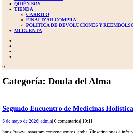
QUIÉN SOY
TIENDA
CARRITO
FINALIZAR COMPRA
POLÍTICA DE DEVOLUCIONES Y REEMBOLS
MI CUENTA
BOTÓN
DE
CIERRE
carrito
0
de
la
Categoría:
Doula del Alma
compra
Segundo Encuentro de Medicinas Holística
6
admin
6 de mayo de 2026
|
admin
|
0 comentarios
|
19:11
de
mayo
https://www.instagram.com/encuentros_emha 🗓️Inscripciones e info po