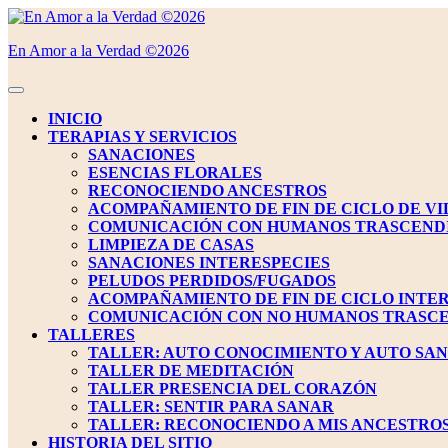
Saltar
al
En Amor a la Verdad ©2026
contenido
Saltar
al
Botón
contenido
de
INICIO
apertura
TERAPIAS Y SERVICIOS
SANACIONES
ESENCIAS FLORALES
RECONOCIENDO ANCESTROS
ACOMPAÑAMIENTO DE FIN DE CICLO DE VI
COMUNICACIÓN CON HUMANOS TRASCEND
LIMPIEZA DE CASAS
SANACIONES INTERESPECIES
PELUDOS PERDIDOS/FUGADOS
ACOMPAÑAMIENTO DE FIN DE CICLO INTE
COMUNICACIÓN CON NO HUMANOS TRASC
TALLERES
TALLER: AUTO CONOCIMIENTO Y AUTO SA
TALLER DE MEDITACIÓN
TALLER PRESENCIA DEL CORAZÓN
TALLER: SENTIR PARA SANAR
TALLER: RECONOCIENDO A MIS ANCESTRO
HISTORIA DEL SITIO