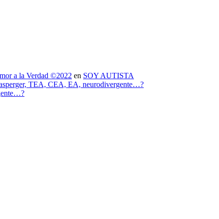
mor a la Verdad ©2022
en
SOY AUTISTA
 asperger, TEA, CEA, EA, neurodivergente…?
rgente…?