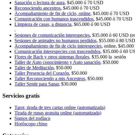
Sanación o lectura de aura
, $45.000 ó 70 USD
Reconociendo ancestros
, $45.000 ó 70 USD
Acompañamiento de fin de ciclo, online
, $45.000 ó 70 USD
Comunicación con humanos trascendidos
, $45.000 ó 70 USD
Limpieza de casas, a distancia
, $65.000 ó 90 USD
.
Sesiones de comunicación interespecies
, $35.000 ó 60 USD (en 
Sesiones de animales no humanos perdidos
, $55.000 ó 80 US
Acompañamiento de fin de ciclo interespecies
, online, $45.000
Comunicación interespecies con trascendidos
, $35.000 ó 60 U
Flores de Bach y otros sistemas florales
, $35.000 la sesión
Taller de Auto conocimiento y Auto sanación
, $50.000
Taller de Meditación
, $50.000
Taller Presencia del Corazón
, $50.000
Taller Reconociendo a mis Ancestros
, $50.000
Taller Sentir para Sanar
, $30.000
Servicios gratis
Tarot, tirada de tres cartas online (automatizada)
Tirada de runas gratuita online (automatizada)
Signos del zodíaco
Horóscopo chino