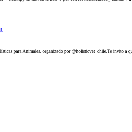
Holísticas
para
Animales
Doula
r
del
Alma:
acompañando
sticas para Animales, organizado por @holisticvet_chile.Te invito a qu
a
bien
morir