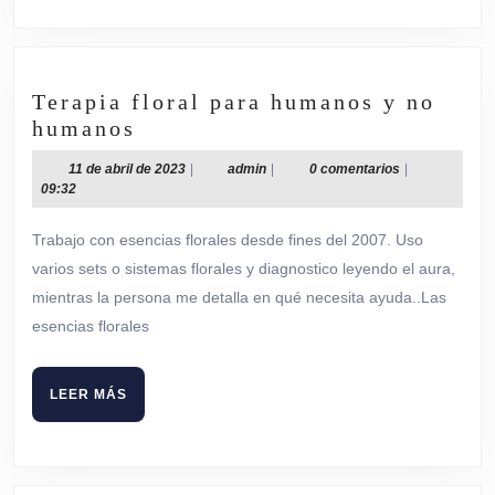
Terapia floral para humanos y no
Terapia
humanos
floral
11
admin
11 de abril de 2023
|
admin
|
0 comentarios
|
para
de
09:32
humanos
abril
de
y
Trabajo con esencias florales desde fines del 2007. Uso
2023
no
varios sets o sistemas florales y diagnostico leyendo el aura,
humanos
mientras la persona me detalla en qué necesita ayuda..Las
esencias florales
LEER
LEER MÁS
MÁS