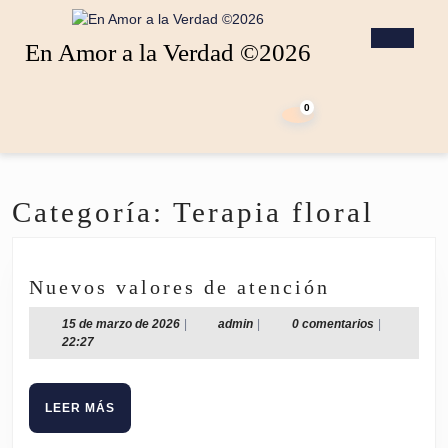
Saltar
al
Botó
En Amor a la Verdad ©2026
contenido
de
Saltar
apert
carrito
al
de
0
contenido
la
compra
Categoría:
Terapia floral
Nuevos
Nuevos valores de atención
valores
15
admin
15 de marzo de 2026
|
admin
|
0 comentarios
|
de
de
22:27
atención
marzo
de
2026
LEER
LEER MÁS
MÁS