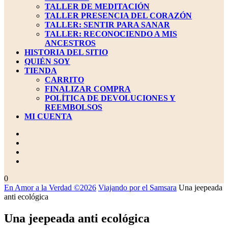
TALLER DE MEDITACIÓN
TALLER PRESENCIA DEL CORAZÓN
TALLER: SENTIR PARA SANAR
TALLER: RECONOCIENDO A MIS
ANCESTROS
HISTORIA DEL SITIO
QUIÉN SOY
TIENDA
CARRITO
FINALIZAR COMPRA
POLÍTICA DE DEVOLUCIONES Y
REEMBOLSOS
MI CUENTA
BOTÓN
DE
CIERRE
carrito
0
de
En Amor a la Verdad ©2026
Viajando por el Samsara
Una jeepeada
la
anti ecológica
compra
Una jeepeada anti ecológica