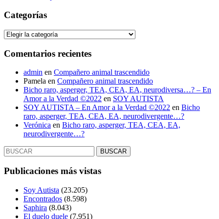
Categorías
Categorías
Comentarios recientes
admin
en
Compañero animal trascendido
Pamela
en
Compañero animal trascendido
Bicho raro, asperger, TEA, CEA, EA, neurodiversa…? – En
Amor a la Verdad ©2022
en
SOY AUTISTA
SOY AUTISTA – En Amor a la Verdad ©2022
en
Bicho
raro, asperger, TEA, CEA, EA, neurodivergente…?
Verónica
en
Bicho raro, asperger, TEA, CEA, EA,
neurodivergente…?
Buscar:
Publicaciones más vistas
Soy Autista
(23.205)
Encontrados
(8.598)
Saphira
(8.043)
El duelo duele
(7.951)