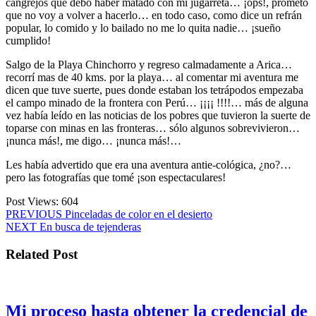
cangrejos que debo haber matado con mi jugarreta… ¡ops!, prometo
que no voy a volver a hacerlo… en todo caso, como dice un refrán
popular, lo comido y lo bailado no me lo quita nadie… ¡sueño
cumplido!
Salgo de la Playa Chinchorro y regreso calmadamente a Arica…
recorrí mas de 40 kms. por la playa… al comentar mi aventura me
dicen que tuve suerte, pues donde estaban los tetrápodos empezaba
el campo minado de la frontera con Perú… ¡¡¡¡ !!!!… más de alguna
vez había leído en las noticias de los pobres que tuvieron la suerte de
toparse con minas en las fronteras… sólo algunos sobrevivieron…
¡nunca más!, me digo… ¡nunca más!…
Les había advertido que era una aventura antie-cológica, ¿no?…
pero las fotografías que tomé ¡son espectaculares!
Post Views:
604
Navegación
Entrada
PREVIOUS
Pinceladas de color en el desierto
Siguiente
anterior:
NEXT
En busca de tejenderas
de
entrada:
entradas
Related Post
Mi proceso hasta obtener la credencial de