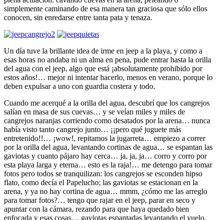
simplemente caminando de esa manera tan graciosa que sólo ellos
conocen, sin enredarse entre tanta pata y tenaza.
Un día tuve la brillante idea de irme en jeep a la playa, y como a
esas horas no andaba ni un alma en pena, pude entrar hasta la orilla
del agua con el jeep, algo que está ¡absolutamente prohibido por
estos años!… mejor ni intentar hacerlo, menos en verano, porque lo
deben expulsar a uno con guardia costera y todo.
Cuando me acerqué a la orilla del agua, descubrí que los cangrejos
salían en masa de sus cuevas… y se veían miles y miles de
cangrejos naranjas corriendo como desatados por la arena… nunca
había visto tanto cangrejo junto… ¡¡pero qué juguete más
entretenido!!… ¡wow!, repitamos la jugarreta… empiezo a correr
por la orilla del agua, levantando cortinas de agua… se espantan las
gaviotas y cuanto pájaro hay cerca… ja, ja, ja… corro y corro por
esta playa larga y eterna… esto es la raja!… me detengo para tomar
fotos pero todos se tranquilizan: los cangrejos se esconden hipso
flato, como decía el Papelucho; las gaviotas se estacionan en la
arena, y ya no hay cortina de agua… mmm, ¿cómo me las arreglo
para tomar fotos?… tengo que rajar en el jeep, parar en seco y
apuntar con la cámara, rezando para que haya quedado bien
enfocada y esas cosas… gaviotas espantadas levantando el vuelo,