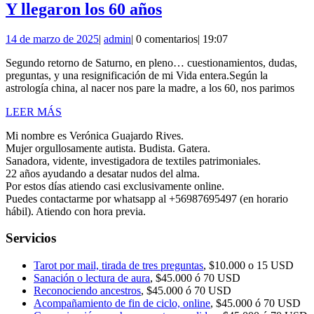
Y
Y llegaron los 60 años
llegaron
14
admin
14 de marzo de 2025
|
admin
|
0 comentarios
|
19:07
los
de
60
Segundo retorno de Saturno, en pleno… cuestionamientos, dudas,
marzo
preguntas, y una resignificación de mi Vida entera.Según la
de
años
astrología china, al nacer nos pare la madre, a los 60, nos parimos
2025
LEER
LEER MÁS
MÁS
Mi nombre es Verónica Guajardo Rives.
Mujer orgullosamente autista. Budista. Gatera.
Sanadora, vidente, investigadora de textiles patrimoniales.
22 años ayudando a desatar nudos del alma.
Por estos días atiendo casi exclusivamente online.
Puedes contactarme por whatsapp al +56987695497 (en horario
hábil). Atiendo con hora previa.
Servicios
Tarot por mail, tirada de tres preguntas
, $10.000 o 15 USD
Sanación o lectura de aura
, $45.000 ó 70 USD
Reconociendo ancestros
, $45.000 ó 70 USD
Acompañamiento de fin de ciclo, online
, $45.000 ó 70 USD