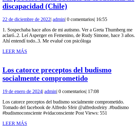
Mi
discapacidad (Chile)
proceso
22
admin
22 de diciembre de 2022
|
admin
|
0 comentarios
|
16:55
hasta
de
obtener
1. Sospechaba hace años de mi autismo. Ver a Greta Thumberg me
diciembre
aclaró..2. Leí Asperger en Femenino, de Rudy Simone, hace 3 años.
de
la
Ahí entendí todo..3. Me evalué con psicóloga
2022
credencial
LEER
LEER MÁS
de
MÁS
discapacidad
Los catorce preceptos del budismo
(Chile)
Los
socialmente comprometido
catorce
19
admin
19 de enero de 2024
|
admin
|
0 comentarios
|
17:08
preceptos
de
del
Los catorce preceptos del budismo socialmente comprometido.
enero
Tomado del facebook de Alfredo Sfeir @alfredosfeiry .#budismo
de
budismo
#budismoconsciente #vidaconsciente Post Views: 551
2024
socialmente
LEER
LEER MÁS
comprometido
MÁS