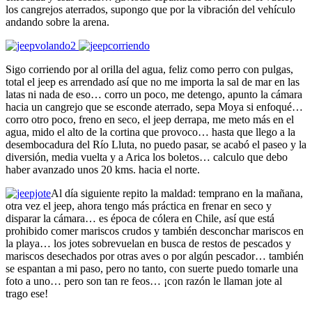
los cangrejos aterrados, supongo que por la vibración del vehículo
andando sobre la arena.
Sigo corriendo por al orilla del agua, feliz como perro con pulgas,
total el jeep es arrendado así que no me importa la sal de mar en las
latas ni nada de eso… corro un poco, me detengo, apunto la cámara
hacia un cangrejo que se esconde aterrado, sepa Moya si enfoqué…
corro otro poco, freno en seco, el jeep derrapa, me meto más en el
agua, mido el alto de la cortina que provoco… hasta que llego a la
desembocadura del Río Lluta, no puedo pasar, se acabó el paseo y la
diversión, media vuelta y a Arica los boletos… calculo que debo
haber avanzado unos 20 kms. hacia el norte.
Al día siguiente repito la maldad: temprano en la mañana,
otra vez el jeep, ahora tengo más práctica en frenar en seco y
disparar la cámara… es época de cólera en Chile, así que está
prohibido comer mariscos crudos y también desconchar mariscos en
la playa… los jotes sobrevuelan en busca de restos de pescados y
mariscos desechados por otras aves o por algún pescador… también
se espantan a mi paso, pero no tanto, con suerte puedo tomarle una
foto a uno… pero son tan re feos… ¡con razón le llaman jote al
trago ese!