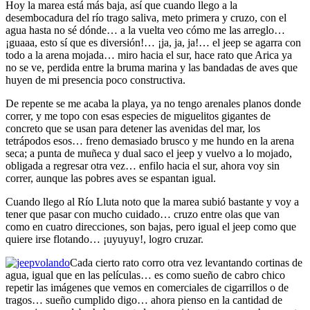
Hoy la marea está más baja, así que cuando llego a la
desembocadura del río trago saliva, meto primera y cruzo, con el
agua hasta no sé dónde… a la vuelta veo cómo me las arreglo…
¡guaaa, esto sí que es diversión!… ¡ja, ja, ja!… el jeep se agarra con
todo a la arena mojada… miro hacia el sur, hace rato que Arica ya
no se ve, perdida entre la bruma marina y las bandadas de aves que
huyen de mi presencia poco constructiva.
De repente se me acaba la playa, ya no tengo arenales planos donde
correr, y me topo con esas especies de miguelitos gigantes de
concreto que se usan para detener las avenidas del mar, los
tetrápodos esos… freno demasiado brusco y me hundo en la arena
seca; a punta de muñeca y dual saco el jeep y vuelvo a lo mojado,
obligada a regresar otra vez… enfilo hacia el sur, ahora voy sin
correr, aunque las pobres aves se espantan igual.
Cuando llego al Río Lluta noto que la marea subió bastante y voy a
tener que pasar con mucho cuidado… cruzo entre olas que van
como en cuatro direcciones, son bajas, pero igual el jeep como que
quiere irse flotando… ¡uyuyuy!, logro cruzar.
Cada cierto rato corro otra vez levantando cortinas de
agua, igual que en las películas… es como sueño de cabro chico
repetir las imágenes que vemos en comerciales de cigarrillos o de
tragos… sueño cumplido digo… ahora pienso en la cantidad de