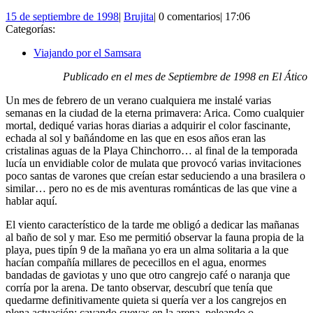
15
Brujita
15 de septiembre de 1998
|
Brujita
|
0 comentarios
|
17:06
de
Categorías:
septiembre
Viajando por el Samsara
de
1998
Publicado en el mes de Septiembre de 1998 en El Ático
Un mes de febrero de un verano cualquiera me instalé varias
semanas en la ciudad de la eterna primavera: Arica. Como cualquier
mortal, dediqué varias horas diarias a adquirir el color fascinante,
echada al sol y bañándome en las que en esos años eran las
cristalinas aguas de la Playa Chinchorro… al final de la temporada
lucía un envidiable color de mulata que provocó varias invitaciones
poco santas de varones que creían estar seduciendo a una brasilera o
similar… pero no es de mis aventuras románticas de las que vine a
hablar aquí.
El viento característico de la tarde me obligó a dedicar las mañanas
al baño de sol y mar. Eso me permitió observar la fauna propia de la
playa, pues tipín 9 de la mañana yo era un alma solitaria a la que
hacían compañía millares de pececillos en el agua, enormes
bandadas de gaviotas y uno que otro cangrejo café o naranja que
corría por la arena. De tanto observar, descubrí que tenía que
quedarme definitivamente quieta si quería ver a los cangrejos en
plena actuación: cavando cuevas en la arena, peleando o