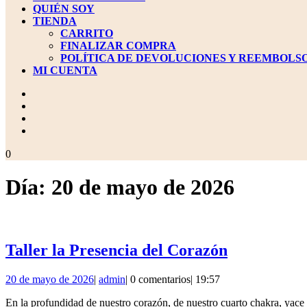
QUIÉN SOY
TIENDA
CARRITO
FINALIZAR COMPRA
POLÍTICA DE DEVOLUCIONES Y REEMBOLS
MI CUENTA
BOTÓN
DE
CIERRE
carrito
0
de
la
Día:
20 de mayo de 2026
compra
Taller
Taller la Presencia del Corazón
la
20
admin
20 de mayo de 2026
|
admin
|
0 comentarios
|
19:57
Presencia
de
del
En la profundidad de nuestro corazón, de nuestro cuarto chakra, yace 
mayo