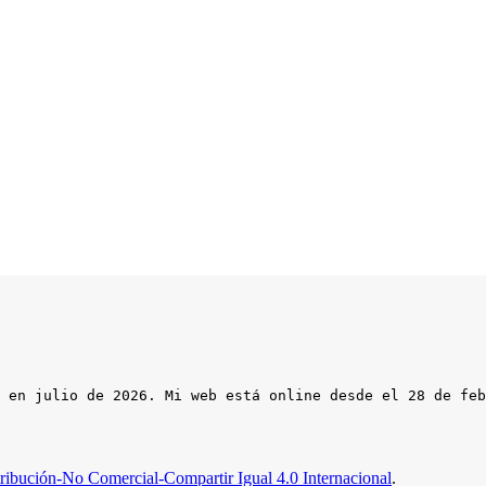
 en julio de 2026. Mi web está online desde el 28 de feb
ibución-No Comercial-Compartir Igual 4.0 Internacional
.