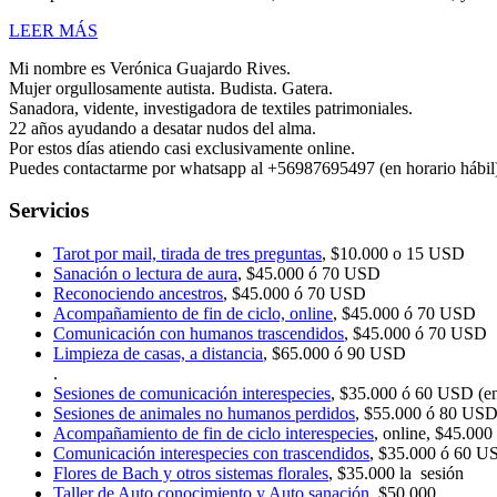
de
Corazón
LEER
LEER MÁS
2026
MÁS
Mi nombre es Verónica Guajardo Rives.
Mujer orgullosamente autista. Budista. Gatera.
Sanadora, vidente, investigadora de textiles patrimoniales.
22 años ayudando a desatar nudos del alma.
Por estos días atiendo casi exclusivamente online.
Puedes contactarme por whatsapp al +56987695497 (en horario hábil)
Servicios
Tarot por mail, tirada de tres preguntas
, $10.000 o 15 USD
Sanación o lectura de aura
, $45.000 ó 70 USD
Reconociendo ancestros
, $45.000 ó 70 USD
Acompañamiento de fin de ciclo, online
, $45.000 ó 70 USD
Comunicación con humanos trascendidos
, $45.000 ó 70 USD
Limpieza de casas, a distancia
, $65.000 ó 90 USD
.
Sesiones de comunicación interespecies
, $35.000 ó 60 USD (en 
Sesiones de animales no humanos perdidos
, $55.000 ó 80 US
Acompañamiento de fin de ciclo interespecies
, online, $45.000
Comunicación interespecies con trascendidos
, $35.000 ó 60 U
Flores de Bach y otros sistemas florales
, $35.000 la sesión
Taller de Auto conocimiento y Auto sanación
, $50.000