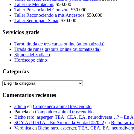
Taller de Meditación
, $50.000
Taller Presencia del Corazón
, $50.000
Taller Reconociendo a mis Ancestros
, $50.000
Taller Sentir para Sanar
, $30.000
Servicios gratis
Tarot, tirada de tres cartas online (automatizada)
Tirada de runas gratuita online (automatizada)
Signos del zodíaco
Horóscopo chino
Categorías
Categorías
Comentarios recientes
admin
en
Compañero animal trascendido
Pamela
en
Compañero animal trascendido
Bicho raro, asperger, TEA, CEA, EA, neurodiversa…? – En A
SOY AUTISTA – En Amor a la Verdad ©2022
en
Bicho raro,
Verónica
en
Bicho raro, asperger, TEA, CEA, EA, neurodive