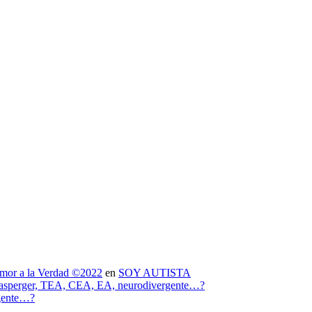
mor a la Verdad ©2022
en
SOY AUTISTA
 asperger, TEA, CEA, EA, neurodivergente…?
rgente…?