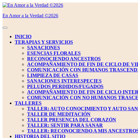
Saltar
al
En Amor a la Verdad ©2026
contenido
Saltar
al
Botón
contenido
de
INICIO
apertura
TERAPIAS Y SERVICIOS
SANACIONES
ESENCIAS FLORALES
RECONOCIENDO ANCESTROS
ACOMPAÑAMIENTO DE FIN DE CICLO DE VI
COMUNICACIÓN CON HUMANOS TRASCEND
LIMPIEZA DE CASAS
SANACIONES INTERESPECIES
PELUDOS PERDIDOS/FUGADOS
ACOMPAÑAMIENTO DE FIN DE CICLO INTE
COMUNICACIÓN CON NO HUMANOS TRASC
TALLERES
TALLER: AUTO CONOCIMIENTO Y AUTO SA
TALLER DE MEDITACIÓN
TALLER PRESENCIA DEL CORAZÓN
TALLER: SENTIR PARA SANAR
TALLER: RECONOCIENDO A MIS ANCESTRO
HISTORIA DEL SITIO