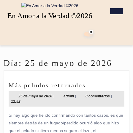
Saltar
al
Botó
En Amor a la Verdad ©2026
contenido
de
Saltar
apert
carrito
al
de
0
contenido
la
compra
Día:
25 de mayo de 2026
Más
Más peludos retornados
peludos
25
admin
25 de mayo de 2026
|
admin
|
0 comentarios
|
retornados
de
12:52
mayo
de
Si hay algo que he ido confirmando con tantos casos, es que
2026
siempre detrás de un fugado/perdido ocurrió algo que hizo
que el peludo sintiera menos seguro el lazo, el