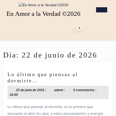
Saltar
al
Botó
En Amor a la Verdad ©2026
contenido
de
Saltar
apert
carrito
al
de
0
contenido
la
compra
Día:
22 de junio de 2026
Lo último que piensas al
Lo
dormirte…
último
22
admin
22 de junio de 2026
|
admin
|
0 comentarios
|
que
de
16:49
piensas
junio
de
al
Lo último que piensas al dormirte, es lo primero que
2026
dormirte…
pensarás al abrir los ojos, y estos pensamientos y energía