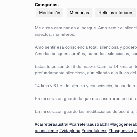
Categorías:
Meditación
Memorias
Reflejos interiores
Me gusta caminar en el bosque. Amo sentir el silenci
insectos, mamíferos.
Amo sentir esa consciencia total, silenciosa y pode
Amo los bosques sureños, húmedos, silenciosos, cons
Estas fotos son del 8 de marzo. Caminé 14 kms en to
profundamente silencioso, aún oliendo a la lluvia del 
14 kms y 6 hrs de silencio y consciencia, besando
En mi corazón guardo lo que me susurraron ese día
En mi corazón guardo las meditaciones de ese día, la
#carreteraaustral
#carreteraaustralchil
#lagogeneral
aconsciente
#vidaplena
#mindfulness
#bosquevivo
#