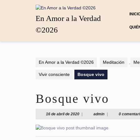
Saltar
al
INICI
contenido
En Amor a la Verdad
Saltar
QUIÉ
©2026
al
contenido
En Amor a la Verdad ©2026
Meditación
,
Me
Vivir consciente
Bosque vivo
Bosque vivo
16
admin
16 de abril de 2020
|
admin
|
0 comentar
de
abril
de
2020