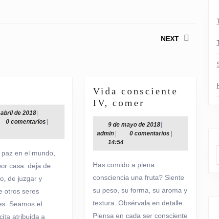
NEXT
Siguiente
entrada:
Paz
I
Vida consciente
II
Vida
IV, comer
consciente
14
 abril de 2018
|
in
de
0 comentarios
|
IV,
9
9 de mayo de 2018
|
abril
admin
de
admin
|
0 comentarios
|
comer
de
mayo
14:54
2018
de
s paz en el mundo,
2018
Has comido a plena
or casa: deja de
consciencia una fruta? Siente
o, de juzgar y
su peso, su forma, su aroma y
e otros seres
textura. Obsérvala en detalle.
es. Seamos el
Piensa en cada ser consciente
ita atribuida a