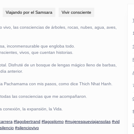
Viajando por el Samsara
Vivir consciente
o vivo, las consciencias de árboles, rocas, nubes, agua, aves,
rosa, inconmensurable que engloba todo.
cientes, vivos, que cuentan historias.
tal. Disfruté de un bosque de lengas mágico lleno de barbas,
día anterior.
 a la Pachamama con mis pasos, como dice Thich Nhat Hanh.
 todas las consciencias que me acompañaron.
 conexión, la expansión, la Vida.
carrera
#lagobertrand
#lagoplomo
#mujeresqueviajansolas
#vid
silencio
#silenciovivo