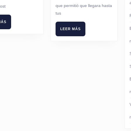
que permitió que llegara hasta
ost
tus
LEER
MÁS
MÁS
LEER
LEER MÁS
MÁS