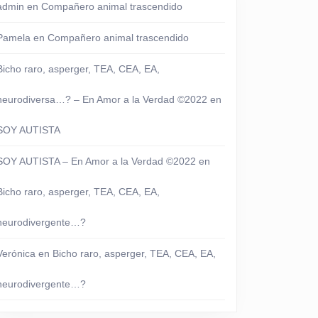
admin
en
Compañero animal trascendido
Pamela
en
Compañero animal trascendido
Bicho raro, asperger, TEA, CEA, EA,
neurodiversa…? – En Amor a la Verdad ©2022
en
SOY AUTISTA
SOY AUTISTA – En Amor a la Verdad ©2022
en
Bicho raro, asperger, TEA, CEA, EA,
neurodivergente…?
Verónica
en
Bicho raro, asperger, TEA, CEA, EA,
neurodivergente…?