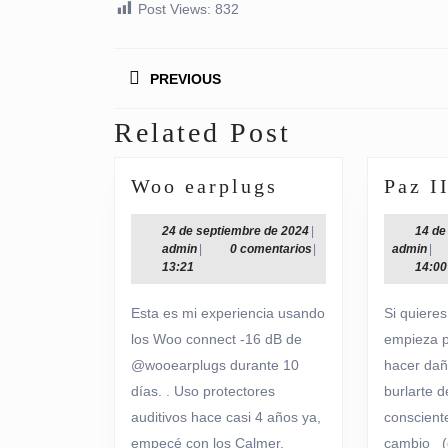
Post Views:
832
Navegación
PREVIOUS
de
entradas
Related Post
Entrada
anterior:
Woo
Woo earplugs
Paz I
earplugs
24
24 de septiembre de 2024
|
14 de
admin
de
adm
admin
|
0 comentarios
|
admin
|
septiembre
13:21
14:00
de
2024
Esta es mi experiencia usando
Si quiere
los Woo connect -16 dB de
empieza p
@wooearplugs durante 10
hacer dañ
días. . Uso protectores
burlarte d
auditivos hace casi 4 años ya,
conscient
empecé con los Calmer,
cambio (c