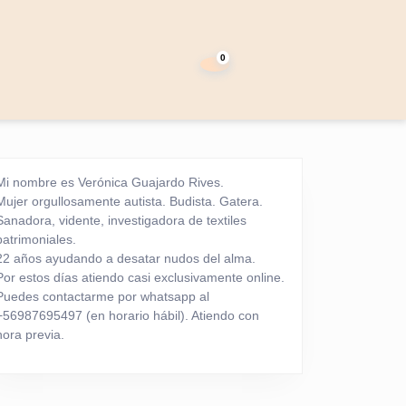
carrito
de
0
la
compra
Mi nombre es Verónica Guajardo Rives.
Mujer orgullosamente autista. Budista. Gatera.
Sanadora, vidente, investigadora de textiles
patrimoniales.
22 años ayudando a desatar nudos del alma.
Por estos días atiendo casi exclusivamente online.
Puedes contactarme por whatsapp al
+56987695497 (en horario hábil). Atiendo con
hora previa.