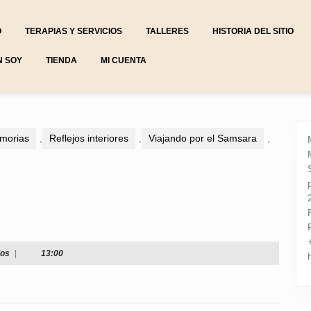
O
TERAPIAS Y SERVICIOS
TALLERES
HISTORIA DEL SITIO
N SOY
TIENDA
MI CUENTA
morias
,
Reflejos interiores
,
Viajando por el Samsara
,
ios
|
13:00