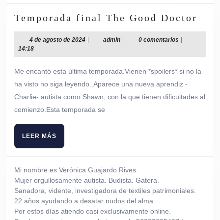
Tem
Temporada final The Good Doctor
fina
The
4
admin
4 de agosto de 2024
|
admin
|
0 comentarios
|
de
14:18
Goo
agosto
Doc
de
Me encantó esta última temporada.Vienen *spoilers* si no la
2024
ha visto no siga leyendo..Aparece una nueva aprendiz -
Charlie- autista como Shawn, con la que tienen dificultades al
comienzo.Esta temporada se
LEER
LEER MÁS
MÁS
Mi nombre es Verónica Guajardo Rives.
Mujer orgullosamente autista. Budista. Gatera.
Sanadora, vidente, investigadora de textiles patrimoniales.
22 años ayudando a desatar nudos del alma.
Por estos días atiendo casi exclusivamente online.