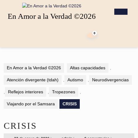
Saltar
al
Botó
En Amor a la Verdad ©2026
contenido
de
Saltar
apert
carrito
al
de
0
contenido
la
compra
En Amor a la Verdad ©2026
Altas capacidades
,
Atención divergente (tdah)
,
Autismo
,
Neurodivergencias
,
Reflejos interiores
,
Tropezones
,
Viajando por el Samsara
CRISIS
CRISIS