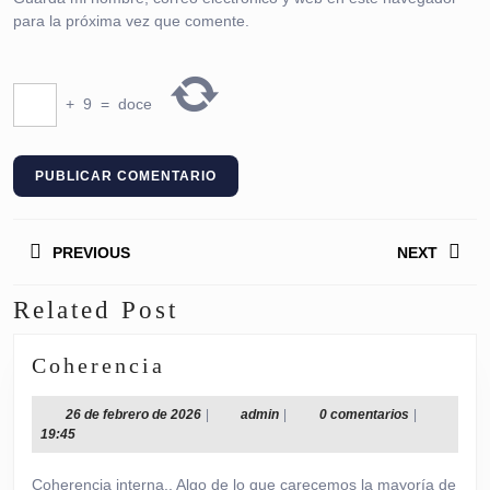
para la próxima vez que comente.
+
9
=
doce
Navegación
PREVIOUS
NEXT
de
entradas
Related Post
Entrada
Siguiente
anterior:
entrada:
Coherencia
Coherencia
26
admin
26 de febrero de 2026
|
admin
|
0 comentarios
|
de
19:45
febrero
de
Coherencia interna.. Algo de lo que carecemos la mayoría de