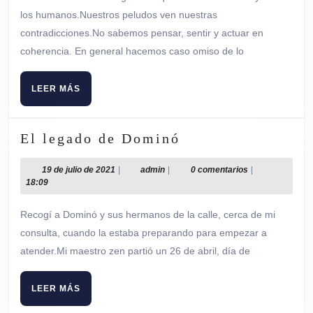
2026
los humanos.Nuestros peludos ven nuestras
contradicciones.No sabemos pensar, sentir y actuar en
coherencia. En general hacemos caso omiso de lo
LEER
LEER MÁS
MÁS
El
El legado de Dominó
legado
de
19
admin
19 de julio de 2021
|
admin
|
0 comentarios
|
de
18:09
Dominó
julio
de
Recogí a Dominó y sus hermanos de la calle, cerca de mi
2021
consulta, cuando la estaba preparando para empezar a
atender.Mi maestro zen partió un 26 de abril, día de
LEER
LEER MÁS
MÁS