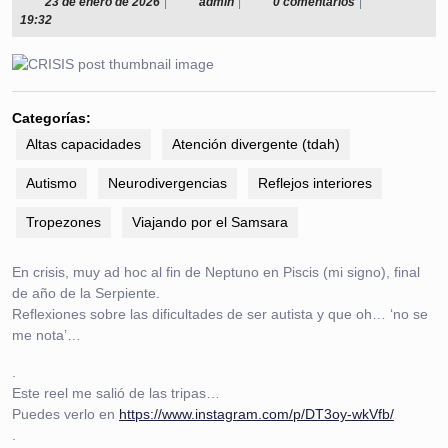
23
admin
23 de enero de 2026
|
admin
|
0 comentarios
|
de
19:32
enero
de
2026
Categorías:
Altas capacidades
Atención divergente (tdah)
Autismo
Neurodivergencias
Reflejos interiores
Tropezones
Viajando por el Samsara
En crisis, muy ad hoc al fin de Neptuno en Piscis (mi signo), final
de año de la Serpiente.
Reflexiones sobre las dificultades de ser autista y que oh… ‘no se
me nota’…
.
Este reel me salió de las tripas…
Puedes verlo en
https://www.instagram.com/p/DT3oy-wkVfb/
.