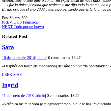
«Hola!! Bueno solo quiero contar mi experiencia de hace años, estaba
….y fue la única persona que realmente me dijo todo lo qu me iba a p
Bueno esto fue el año 2008 y aún sigo pensando que es la la única per
Post Views:
609
Navegación
Entrada
PREVIOUS
Francisca
Siguiente
anterior:
NEXT
Todo por un huevo
de
entrada:
entradas
Related Post
Sara
Sara
10
admin
10 de marzo de 2014
|
admin
|
0 comentarios
|
18:47
de
«Después del taller (de meditación) del sábado tuve “la oportunidad”
marzo
de
LEER
LEER MÁS
2014
MÁS
Ingrid
Ingrid
11
admin
11 de enero de 2018
|
admin
|
0 comentarios
|
18:55
de
«Verónica me falta vida para agradecer todo lo que te haz involucrad
enero
de