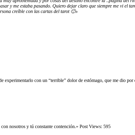
 muy aproblemada y por cosas del destino encontré la ..pagina del rinc
asar y me estaba pasando. Quiero dejar claro que siempre me vi el taro
sona creíble con las cartas del tarot 🙂»
 de experimentarlo con un “terrible” dolor de estómago, que me dio por
o con nosotros y tú constante contención.» Post Views: 595