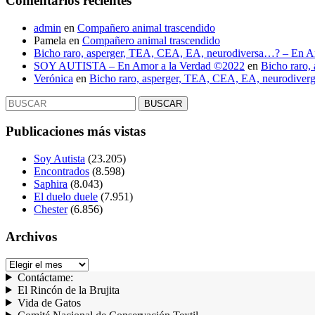
Comentarios recientes
admin
en
Compañero animal trascendido
Pamela
en
Compañero animal trascendido
Bicho raro, asperger, TEA, CEA, EA, neurodiversa…? – En A
SOY AUTISTA – En Amor a la Verdad ©2022
en
Bicho raro,
Verónica
en
Bicho raro, asperger, TEA, CEA, EA, neurodive
Buscar:
Publicaciones más vistas
Soy Autista
(23.205)
Encontrados
(8.598)
Saphira
(8.043)
El duelo duele
(7.951)
Chester
(6.856)
Archivos
Archivos
Contáctame:
El Rincón de la Brujita
Vida de Gatos