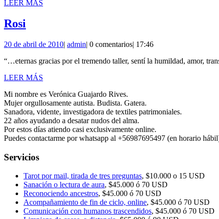
LEER
LEER MÁS
2018
MÁS
Rosi
Rosi
20
admin
20 de abril de 2010
|
admin
|
0 comentarios
|
17:46
de
“…eternas gracias por el tremendo taller, sentí la humildad, amor, tra
abril
de
LEER
LEER MÁS
2010
MÁS
Mi nombre es Verónica Guajardo Rives.
Mujer orgullosamente autista. Budista. Gatera.
Sanadora, vidente, investigadora de textiles patrimoniales.
22 años ayudando a desatar nudos del alma.
Por estos días atiendo casi exclusivamente online.
Puedes contactarme por whatsapp al +56987695497 (en horario hábil)
Servicios
Tarot por mail, tirada de tres preguntas
, $10.000 o 15 USD
Sanación o lectura de aura
, $45.000 ó 70 USD
Reconociendo ancestros
, $45.000 ó 70 USD
Acompañamiento de fin de ciclo, online
, $45.000 ó 70 USD
Comunicación con humanos trascendidos
, $45.000 ó 70 USD