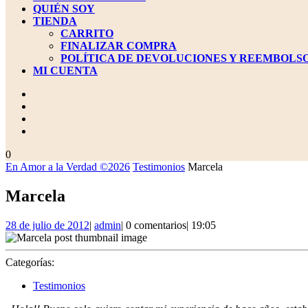
QUIÉN SOY
TIENDA
CARRITO
FINALIZAR COMPRA
POLÍTICA DE DEVOLUCIONES Y REEMBOLS
MI CUENTA
BOTÓN
DE
CIERRE
carrito
0
de
En Amor a la Verdad ©2026
Testimonios
Marcela
la
compra
Marcela
28
admin
28 de julio de 2012
|
admin
|
0 comentarios
|
19:05
de
julio
de
Categorías:
2012
Testimonios