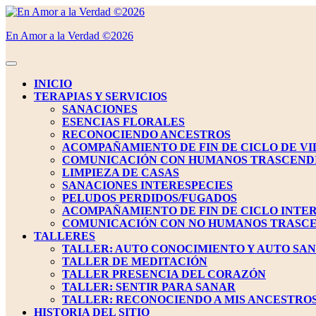
Saltar
al
En Amor a la Verdad ©2026
contenido
Saltar
al
Botón
contenido
de
INICIO
apertura
TERAPIAS Y SERVICIOS
SANACIONES
ESENCIAS FLORALES
RECONOCIENDO ANCESTROS
ACOMPAÑAMIENTO DE FIN DE CICLO DE VI
COMUNICACIÓN CON HUMANOS TRASCEND
LIMPIEZA DE CASAS
SANACIONES INTERESPECIES
PELUDOS PERDIDOS/FUGADOS
ACOMPAÑAMIENTO DE FIN DE CICLO INTE
COMUNICACIÓN CON NO HUMANOS TRASC
TALLERES
TALLER: AUTO CONOCIMIENTO Y AUTO SA
TALLER DE MEDITACIÓN
TALLER PRESENCIA DEL CORAZÓN
TALLER: SENTIR PARA SANAR
TALLER: RECONOCIENDO A MIS ANCESTRO
HISTORIA DEL SITIO