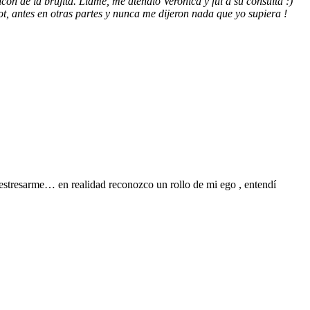
ón de la brujita. Llamé, me atendio Veronica y fui a su consulta :)
t, antes en otras partes y nunca me dijeron nada que yo supiera !
 estresarme… en realidad reconozco un rollo de mi ego , entendí