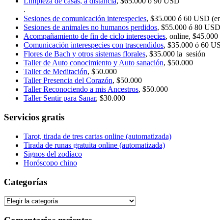
Limpieza de casas, a distancia
, $65.000 ó 90 USD
.
Sesiones de comunicación interespecies
, $35.000 ó 60 USD (en 
Sesiones de animales no humanos perdidos
, $55.000 ó 80 US
Acompañamiento de fin de ciclo interespecies
, online, $45.000
Comunicación interespecies con trascendidos
, $35.000 ó 60 U
Flores de Bach y otros sistemas florales
, $35.000 la sesión
Taller de Auto conocimiento y Auto sanación
, $50.000
Taller de Meditación
, $50.000
Taller Presencia del Corazón
, $50.000
Taller Reconociendo a mis Ancestros
, $50.000
Taller Sentir para Sanar
, $30.000
Servicios gratis
Tarot, tirada de tres cartas online (automatizada)
Tirada de runas gratuita online (automatizada)
Signos del zodíaco
Horóscopo chino
Categorías
Categorías