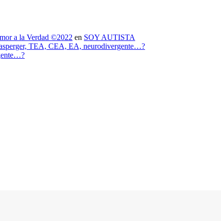
mor a la Verdad ©2022
en
SOY AUTISTA
 asperger, TEA, CEA, EA, neurodivergente…?
rgente…?