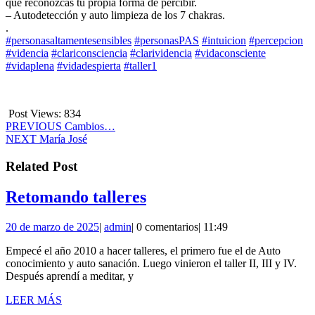
que reconozcas tu propia forma de percibir.
– Autodetección y auto limpieza de los 7 chakras.
.
#personasaltamentesensibles
#personasPAS
#intuicion
#percepcion
#videncia
#clariconsciencia
#clarividencia
#vidaconsciente
#vidaplena
#vidadespierta
#taller1
Post Views:
834
Navegación
Entrada
PREVIOUS
Cambios…
Siguiente
anterior:
NEXT
María José
de
entrada:
entradas
Related Post
Retomando
Retomando talleres
talleres
20
admin
20 de marzo de 2025
|
admin
|
0 comentarios
|
11:49
de
Empecé el año 2010 a hacer talleres, el primero fue el de Auto
marzo
conocimiento y auto sanación. Luego vinieron el taller II, III y IV.
de
Después aprendí a meditar, y
2025
LEER
LEER MÁS
MÁS