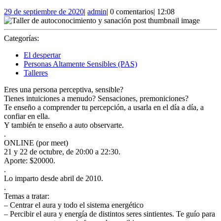
29
admin
29 de septiembre de 2020
|
admin
|
0 comentarios
|
12:08
de
septiembre
de
Categorías:
2020
El despertar
Personas Altamente Sensibles (PAS)
Talleres
Eres una persona perceptiva, sensible?
Tienes intuiciones a menudo? Sensaciones, premoniciones?
Te enseño a comprender tu percepción, a usarla en el día a día, a
confiar en ella.
Y también te enseño a auto observarte.
.
ONLINE (por meet)
21 y 22 de octubre, de 20:00 a 22:30.
Aporte: $20000.
.
Lo imparto desde abril de 2010.
.
Temas a tratar:
– Centrar el aura y todo el sistema energético
– Percibir el aura y energía de distintos seres sintientes. Te guío para