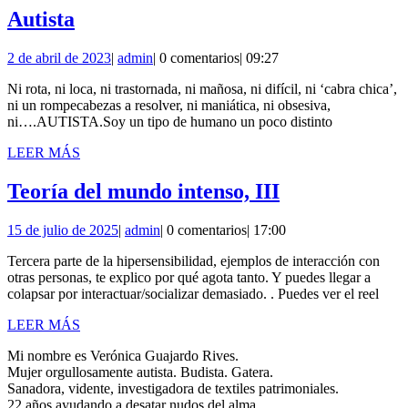
Autista
Autista
2
admin
2 de abril de 2023
|
admin
|
0 comentarios
|
09:27
de
Ni rota, ni loca, ni trastornada, ni mañosa, ni difícil, ni ‘cabra chica’,
abril
ni un rompecabezas a resolver, ni maniática, ni obsesiva,
de
ni….AUTISTA.Soy un tipo de humano un poco distinto
2023
LEER
LEER MÁS
MÁS
Teoría
Teoría del mundo intenso, III
del
15
admin
15 de julio de 2025
|
admin
|
0 comentarios
|
17:00
mundo
de
intenso,
Tercera parte de la hipersensibilidad, ejemplos de interacción con
julio
otras personas, te explico por qué agota tanto. Y puedes llegar a
de
III
colapsar por interactuar/socializar demasiado. . Puedes ver el reel
2025
LEER
LEER MÁS
MÁS
Mi nombre es Verónica Guajardo Rives.
Mujer orgullosamente autista. Budista. Gatera.
Sanadora, vidente, investigadora de textiles patrimoniales.
22 años ayudando a desatar nudos del alma.