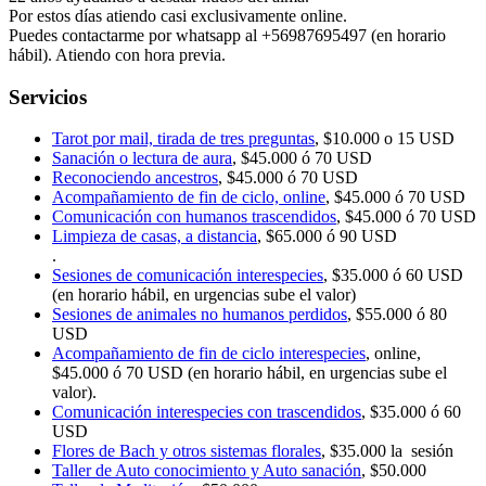
Por estos días atiendo casi exclusivamente online.
Puedes contactarme por whatsapp al +56987695497 (en horario
hábil). Atiendo con hora previa.
Servicios
Tarot por mail, tirada de tres preguntas
, $10.000 o 15 USD
Sanación o lectura de aura
, $45.000 ó 70 USD
Reconociendo ancestros
, $45.000 ó 70 USD
Acompañamiento de fin de ciclo, online
, $45.000 ó 70 USD
Comunicación con humanos trascendidos
, $45.000 ó 70 USD
Limpieza de casas, a distancia
, $65.000 ó 90 USD
.
Sesiones de comunicación interespecies
, $35.000 ó 60 USD
(en horario hábil, en urgencias sube el valor)
Sesiones de animales no humanos perdidos
, $55.000 ó 80
USD
Acompañamiento de fin de ciclo interespecies
, online,
$45.000 ó 70 USD (en horario hábil, en urgencias sube el
valor).
Comunicación interespecies con trascendidos
, $35.000 ó 60
USD
Flores de Bach y otros sistemas florales
, $35.000 la sesión
Taller de Auto conocimiento y Auto sanación
, $50.000