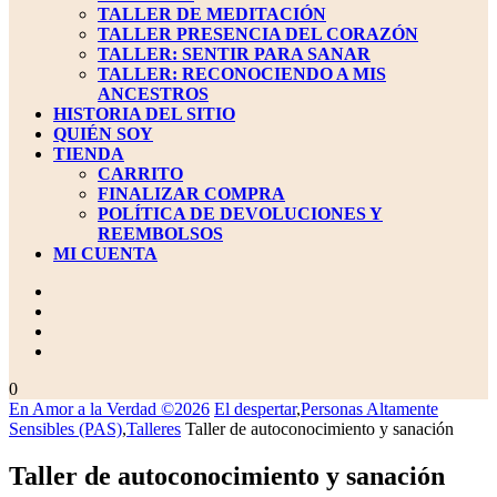
TALLER DE MEDITACIÓN
TALLER PRESENCIA DEL CORAZÓN
TALLER: SENTIR PARA SANAR
TALLER: RECONOCIENDO A MIS
ANCESTROS
HISTORIA DEL SITIO
QUIÉN SOY
TIENDA
CARRITO
FINALIZAR COMPRA
POLÍTICA DE DEVOLUCIONES Y
REEMBOLSOS
MI CUENTA
BOTÓN
DE
CIERRE
carrito
0
de
En Amor a la Verdad ©2026
El despertar
,
Personas Altamente
la
Sensibles (PAS)
,
Talleres
Taller de autoconocimiento y sanación
compra
Taller de autoconocimiento y sanación