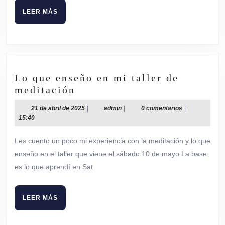
LEER
LEER MÁS
MÁS
Lo que enseño en mi taller de
Lo
meditación
que
21
admin
21 de abril de 2025
|
admin
|
0 comentarios
|
enseño
de
15:40
en
abril
de
mi
Les cuento un poco mi experiencia con la meditación y lo que
2025
taller
enseño en el taller que viene el sábado 10 de mayo.La base
de
es lo que aprendí en Sat
meditación
LEER
LEER MÁS
MÁS