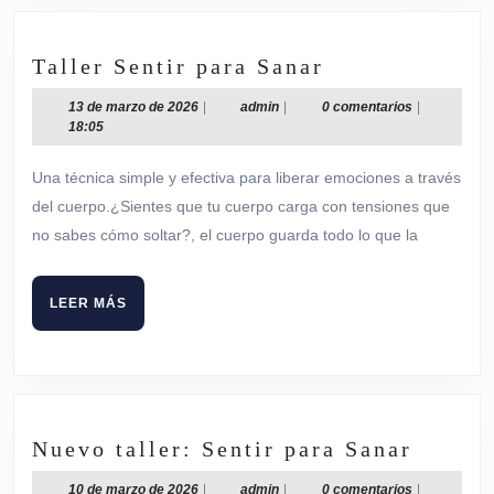
Taller
Taller Sentir para Sanar
Sentir
13
admin
13 de marzo de 2026
|
admin
|
0 comentarios
|
para
de
18:05
Sanar
marzo
de
Una técnica simple y efectiva para liberar emociones a través
2026
del cuerpo.¿Sientes que tu cuerpo carga con tensiones que
no sabes cómo soltar?, el cuerpo guarda todo lo que la
LEER
LEER MÁS
MÁS
Nuevo
Nuevo taller: Sentir para Sanar
taller:
10
admin
10 de marzo de 2026
|
admin
|
0 comentarios
|