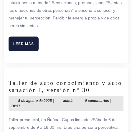
auto
intuiciones a menudo? Sensaciones, premoniciones?Sientes
sanación,
las emociones de otras personas?Te enseño a conocer y
versión
manejar tu percepción..Percibir la energía propia y de otros
n°
seres sintientes
30
LEER
LEER MÁS
MÁS
Taller de auto conocimiento y auto
Taller
sanación I, versión n° 30
de
5
admin
5 de agosto de 2025
|
admin
|
0 comentarios
|
auto
de
10:57
conocimient
agosto
de
y
Taller presencial, en Ñuñoa. Cupos limitados!Sábado 6 de
2025
auto
septiembre de 9 a 18:30 hrs. Eres una persona perceptiva,
sanación