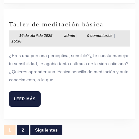
Taller
Taller de meditación básica
de
16
admin
16 de abril de 2025
|
admin
|
0 comentarios
|
meditació
de
15:36
básica
abril
de
¿Eres una persona perceptiva, sensible?¿Te cuesta manejar
2025
tu sensibilidad, te agobia tanto estímulo de la vida cotidiana?
¿Quieres aprender una técnica sencilla de meditación y auto
conocimiento, a la que
LEER
LEER MÁS
MÁS
Paginación
1
2
Siguientes
de