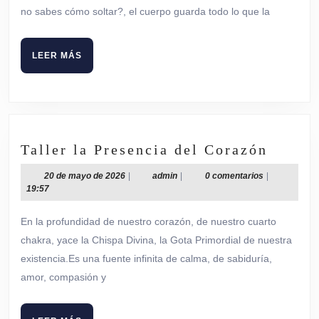
no sabes cómo soltar?, el cuerpo guarda todo lo que la
LEER
LEER MÁS
MÁS
Taller
Taller la Presencia del Corazón
la
20
admin
20 de mayo de 2026
|
admin
|
0 comentarios
|
Presen
de
19:57
del
mayo
de
Coraz
En la profundidad de nuestro corazón, de nuestro cuarto
2026
chakra, yace la Chispa Divina, la Gota Primordial de nuestra
existencia.Es una fuente infinita de calma, de sabiduría,
amor, compasión y