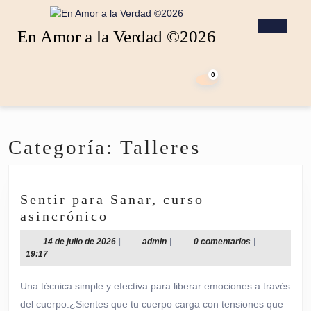
Saltar
al
Botó
En Amor a la Verdad ©2026
contenido
de
Saltar
apert
carrito
al
de
0
contenido
la
compra
Categoría:
Talleres
Sentir para Sanar, curso
Sentir
asincrónico
para
14
admin
14 de julio de 2026
|
admin
|
0 comentarios
|
Sanar,
de
19:17
curso
julio
de
asincrónico
Una técnica simple y efectiva para liberar emociones a través
2026
del cuerpo.¿Sientes que tu cuerpo carga con tensiones que