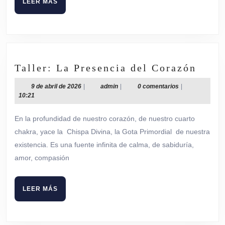
LEER
LEER MÁS
MÁS
Talle
Taller: La Presencia del Corazón
La
9
admin
9 de abril de 2026
|
admin
|
0 comentarios
|
Pres
de
10:21
del
abril
de
Cora
En la profundidad de nuestro corazón, de nuestro cuarto
2026
chakra, yace la Chispa Divina, la Gota Primordial de nuestra
existencia. Es una fuente infinita de calma, de sabiduría,
amor, compasión
LEER
LEER MÁS
MÁS