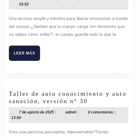
Sentir
de
15:52
para
marzo
de
Sanar
Una técnica simple y efectiva para liberar emociones a través
2026
del cuerpo.¿Sientes que tu cuerpo carga con tensiones que
no sabes cómo soltar?, el cuerpo guarda todo lo que la
LEER
LEER MÁS
MÁS
Taller de auto conocimiento y auto
Taller
sanación, versión n° 30
de
7
admin
7 de agosto de 2025
|
admin
|
0 comentarios
|
auto
de
13:50
conocimiento
agosto
de
y
Eres una persona perceptiva, hipersensible?Tienes
2025