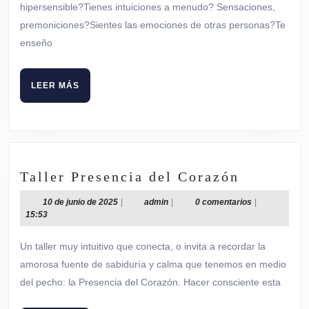
hipersensible?Tienes intuiciones a menudo? Sensaciones,
I,
premoniciones?Sientes las emociones de otras personas?Te
versión
enseño
n°
30
LEER
LEER MÁS
MÁS
Taller
Taller Presencia del Corazón
Presenci
10
admin
10 de junio de 2025
|
admin
|
0 comentarios
|
del
de
15:53
Corazón
junio
de
Un taller muy intuitivo que conecta, o invita a recordar la
2025
amorosa fuente de sabiduría y calma que tenemos en medio
del pecho: la Presencia del Corazón. Hacer consciente esta