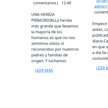
30 de
de
comentarios
|
12:49
a
admin
noviembre
coment
de
UNA HERIDA
2023
PRIMORDIALLa herida
Empecé 1
más grande que llevamos
antes, c
la mayoría de los
publicad
humanos es que no nos
diario.C
sentimos vistos ni
en que u
reconocidos por nuestros
a día.Se
padres y familias de
costumb
origen. Y luchamos
LEER 
LEER
LEER MÁS
MÁS