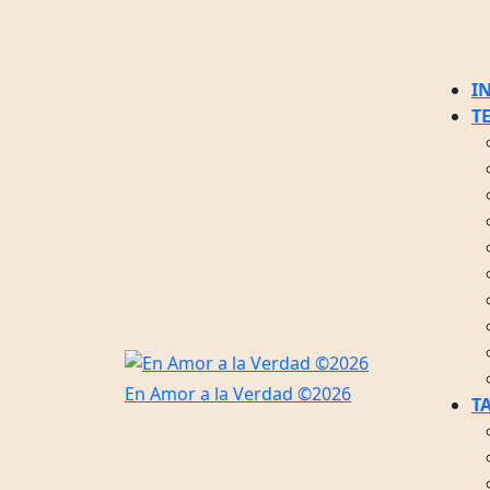
Saltar
al
contenido
Saltar
I
al
T
contenido
En Amor a la Verdad ©2026
T