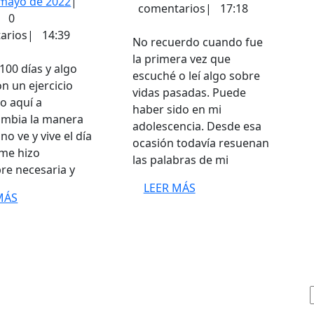
30
 mayo de 2022
|
1100
marzo
comentarios
|
17:18
dmin
de
|
0
de
días!
mayo
arios
|
14:39
2007
No recuerdo cuando fue
de
la primera vez que
2022
00 días y algo
escuché o leí algo sobre
on un ejercicio
vidas pasadas. Puede
o aquí a
haber sido en mi
ambia la manera
adolescencia. Desde esa
no ve y vive el día
ocasión todavía resuenan
 me hizo
las palabras de mi
re necesaria y
LEER
LEER MÁS
LEER
MÁS
MÁS
MÁS