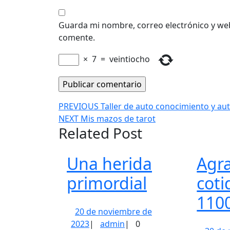
Guarda mi nombre, correo electrónico y we
comente.
×
7
=
veintiocho
Navegación
Entrada
PREVIOUS
Taller de auto conocimiento y aut
Siguiente
anterior:
NEXT
Mis mazos de tarot
de
Related Post
entrada:
entradas
Una herida
Agr
Una
primordial
cot
herida
1100
20 de noviembre de
primordial
20
admin
2023
|
admin
|
0