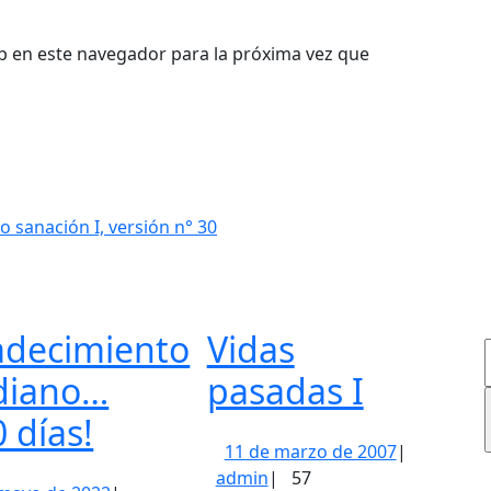
b en este navegador para la próxima vez que
o sanación I, versión n° 30
adecimiento
Vidas
Vidas
idiano…
pasadas I
Agradecimiento
pasada
 días!
11
11 de marzo de 2007
|
cotidiano…
I
admin
de
admin
|
57