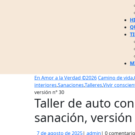
H
Q
T
M
BOTÓ
En Amor a la Verdad ©2026
Camino de vida
,
DE
interiores
,
Sanaciones
,
Talleres
,
Vivir conscien
CIERR
versión n° 30
Taller de auto co
sanación, versión
7
admin
7 de agosto de 2025
|
admin
|
0 comentari