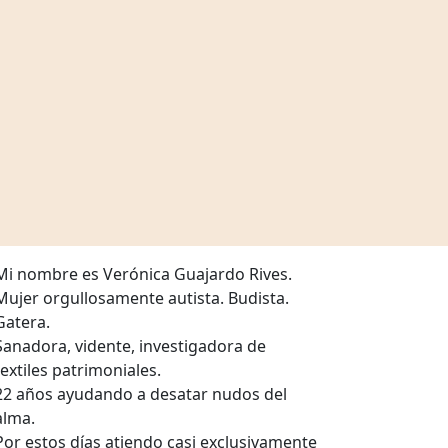
la
compra
Mi nombre es Verónica Guajardo Rives.
Mujer orgullosamente autista. Budista.
Gatera.
Sanadora, vidente, investigadora de
textiles patrimoniales.
22 años ayudando a desatar nudos del
alma.
Por estos días atiendo casi exclusivamente