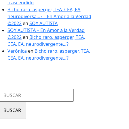
trascendido
Bicho raro, asperger, TEA, CEA, EA,
neurodiversa…? – En Amor a la Verdad
©2022
en
SOY AUTISTA
SOY AUTISTA – En Amor a la Verdad
©2022
en
Bicho raro, asperger, TEA,
CEA, EA, neurodivergente…?
Verónica
en
Bicho raro, asperger, TEA,
CEA, EA, neurodivergente…?
Buscar:
s