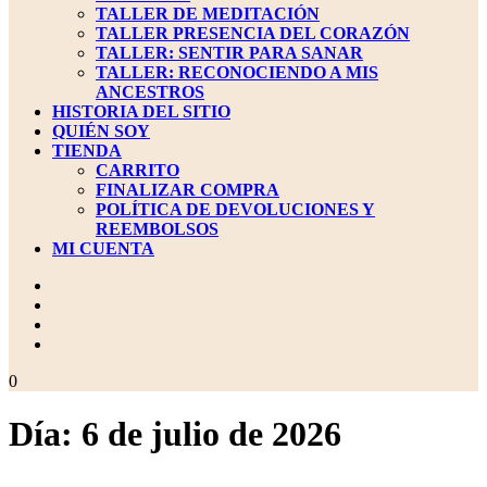
TALLER DE MEDITACIÓN
TALLER PRESENCIA DEL CORAZÓN
TALLER: SENTIR PARA SANAR
TALLER: RECONOCIENDO A MIS
ANCESTROS
HISTORIA DEL SITIO
QUIÉN SOY
TIENDA
CARRITO
FINALIZAR COMPRA
POLÍTICA DE DEVOLUCIONES Y
REEMBOLSOS
MI CUENTA
BOTÓN
DE
CIERRE
carrito
0
de
la
Día:
6 de julio de 2026
compra