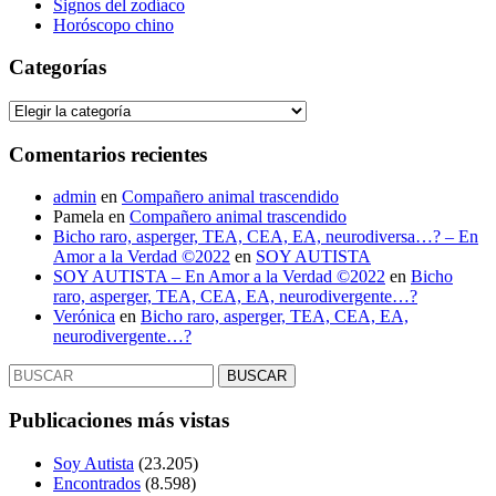
Signos del zodíaco
Horóscopo chino
Categorías
Categorías
Comentarios recientes
admin
en
Compañero animal trascendido
Pamela
en
Compañero animal trascendido
Bicho raro, asperger, TEA, CEA, EA, neurodiversa…? – En
Amor a la Verdad ©2022
en
SOY AUTISTA
SOY AUTISTA – En Amor a la Verdad ©2022
en
Bicho
raro, asperger, TEA, CEA, EA, neurodivergente…?
Verónica
en
Bicho raro, asperger, TEA, CEA, EA,
neurodivergente…?
Buscar:
Publicaciones más vistas
Soy Autista
(23.205)
Encontrados
(8.598)