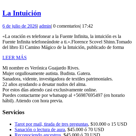
La
La Intuición
Intuición
6
admin
6 de julio de 2026
|
admin
|
0 comentarios
|
17:42
de
«La oración es telefonear a la Fuente Infinita, la intuición es la
julio
Fuente Infinita telefoneándote a ti.».Florence Scovel Shinn.Tomado
de
del libro El Camino Mágico de la Intuición, publicado de forma
2026
LEER
LEER MÁS
MÁS
Mi nombre es Verónica Guajardo Rives.
Mujer orgullosamente autista. Budista. Gatera.
Sanadora, vidente, investigadora de textiles patrimoniales.
22 años ayudando a desatar nudos del alma.
Por estos días atiendo casi exclusivamente online.
Puedes contactarme por whatsapp al +56987695497 (en horario
hábil). Atiendo con hora previa.
Servicios
Tarot por mail, tirada de tres preguntas
, $10.000 o 15 USD
Sanación o lectura de aura
, $45.000 ó 70 USD
Reconociendo ancestros
, $45.000 ó 70 USD