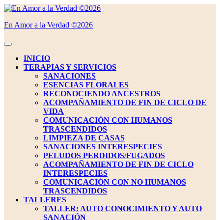
Saltar
al
En Amor a la Verdad ©2026
contenido
Saltar
al
Botón
contenido
de
INICIO
apertura
TERAPIAS Y SERVICIOS
SANACIONES
ESENCIAS FLORALES
RECONOCIENDO ANCESTROS
ACOMPAÑAMIENTO DE FIN DE CICLO DE
VIDA
COMUNICACIÓN CON HUMANOS
TRASCENDIDOS
LIMPIEZA DE CASAS
SANACIONES INTERESPECIES
PELUDOS PERDIDOS/FUGADOS
ACOMPAÑAMIENTO DE FIN DE CICLO
INTERESPECIES
COMUNICACIÓN CON NO HUMANOS
TRASCENDIDOS
TALLERES
TALLER: AUTO CONOCIMIENTO Y AUTO
SANACIÓN