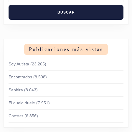
Publicaciones más vistas
Soy Autista
(23.205)
Encontrados
(8.598)
Saphira
(8.043)
El duelo duele
(7.951)
Chester
(6.856)