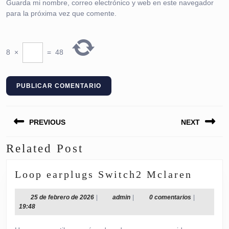
Guarda mi nombre, correo electrónico y web en este navegador
para la próxima vez que comente.
8
×
=
48
Navegación
PREVIOUS
NEXT
de
entradas
Related Post
Entrada
Siguiente
anterior:
entrada:
Loop
Loop earplugs Switch2 Mclaren
earplu
Switc
25
admin
25 de febrero de 2026
|
admin
|
0 comentarios
|
de
19:48
Mclar
febrero
de