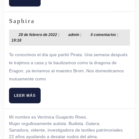
MÁS
Saphira
Saphira
28
admin
28 de febrero de 2022
|
admin
|
0 comentarios
|
de
19:18
febrero
de
Te conocimos el día que partió Pirata. Una semana después
2022
te trajimos a casa y te bautizamos como la dragona de
Eragon, ya teníamos al maestro Brom..Nos domesticamos
mutuamente como
LEER
LEER MÁS
MÁS
Mi nombre es Verónica Guajardo Rives.
Mujer orgullosamente autista. Budista. Gatera.
Sanadora, vidente, investigadora de textiles patrimoniales.
22 años ayudando a desatar nudos del alma.