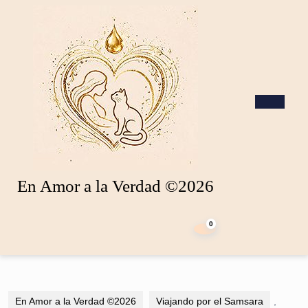
Saltar
al
contenido
Saltar
al
contenido
Botó
de
apert
En Amor a la Verdad ©2026
carrito
de
0
la
compra
En Amor a la Verdad ©2026
Viajando por el Samsara
,