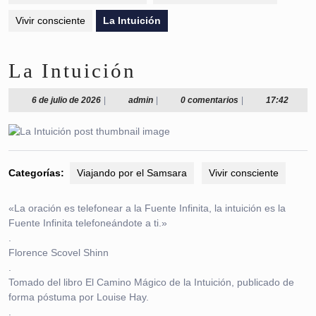
Vivir consciente
La Intuición
La Intuición
6
admin
6 de julio de 2026
|
admin
|
0 comentarios
|
17:42
de
julio
de
2026
Categorías:
Viajando por el Samsara
Vivir consciente
«La oración es telefonear a la Fuente Infinita, la intuición es la
Fuente Infinita telefoneándote a ti.»
.
Florence Scovel Shinn
.
Tomado del libro El Camino Mágico de la Intuición, publicado de
forma póstuma por Louise Hay.
.