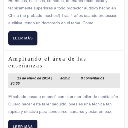
Hermosos, estilosos, cómodos, de marca reconocida y
2026
técnicamente superiores a todo protector auditivo hecho en
China (he probado muchos!).Tras 4 años usando protección
auditiva, tengo un doctorado en el tema..Como
LEER
LEER MÁS
MÁS
Ampliando el área de las
Ampliando
enseñanzas
el
área
13
admin
13 de enero de 2014
|
admin
|
0 comentarios
|
de
20:06
de
enero
las
de
El sábado pasado empecé con el primer taller de meditación.
enseñanzas
2014
Quiero hacer este taller seguido, pues es una técnica tan
rápida y efectiva para conocerse, sanarse y estar en paz,
LEER
LEER MÁS