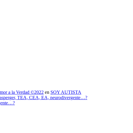
mor a la Verdad ©2022
en
SOY AUTISTA
 asperger, TEA, CEA, EA, neurodivergente…?
rgente…?