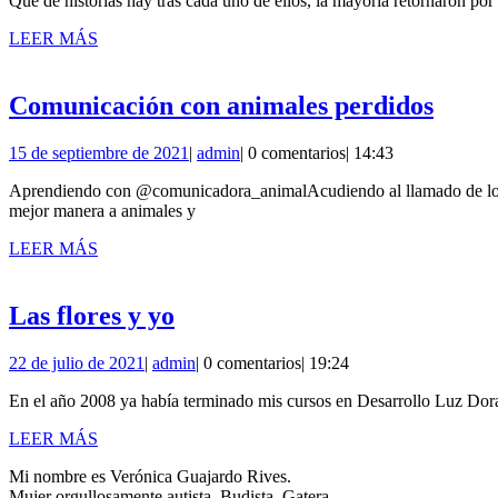
Qué de historias hay tras cada uno de ellos, la mayoría retornaron por
septiembre
de
LEER
LEER MÁS
2023
MÁS
Comu
Comunicación con animales perdidos
con
15
admin
15 de septiembre de 2021
|
admin
|
0 comentarios
|
14:43
anima
de
perdi
Aprendiendo con @comunicadora_animalAcudiendo al llamado de los
septiembre
mejor manera a animales y
de
2021
LEER
LEER MÁS
MÁS
Las
Las flores y yo
flores
22
admin
22 de julio de 2021
|
admin
|
0 comentarios
|
19:24
y
de
yo
En el año 2008 ya había terminado mis cursos en Desarrollo Luz Dorad
julio
de
LEER
LEER MÁS
2021
MÁS
Mi nombre es Verónica Guajardo Rives.
Mujer orgullosamente autista. Budista. Gatera.