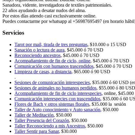
Sanadora, vidente, investigadora de textiles patrimoniales.
22 años ayudando a desatar nudos del alma.
Por estos días atiendo casi exclusivamente online.
Puedes contactarme por whatsapp al +56987695497 (en horario hábil)
Servicios
Tarot por mail, tirada de tres preguntas
, $10.000 o 15 USD
Sanación o lectura de aura
, $45.000 ó 70 USD
Reconociendo ancestros
, $45.000 ó 70 USD
Acompañamiento de fin de ciclo, online
, $45.000 ó 70 USD
Comunicación con humanos trascendidos
, $45.000 ó 70 USD
Limpieza de casas, a distancia
, $65.000 ó 90 USD
.
Sesiones de comunicación interespecies
, $35.000 ó 60 USD (en 
Sesiones de animales no humanos perdidos
, $55.000 ó 80 US
Acompañamiento de fin de ciclo interespecies
, online, $45.000
Comunicación interespecies con trascendidos
, $35.000 ó 60 U
Flores de Bach y otros sistemas florales
, $35.000 la sesión
Taller de Auto conocimiento y Auto sanación
, $50.000
Taller de Meditación
, $50.000
Taller Presencia del Corazón
, $50.000
Taller Reconociendo a mis Ancestros
, $50.000
Taller Sentir para Sanar
, $30.000