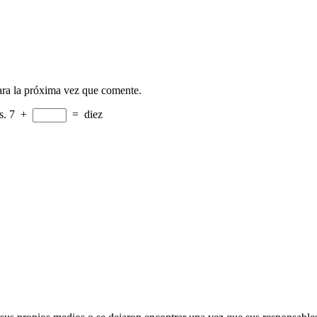
ara la próxima vez que comente.
s.
7
+
=
diez