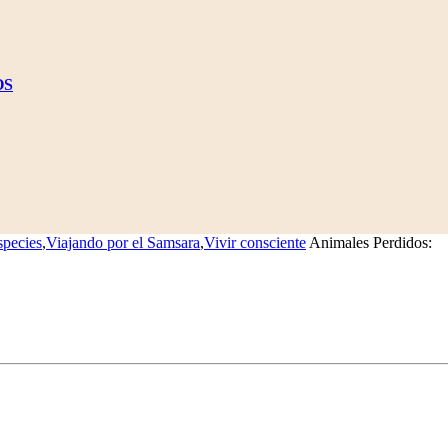
OS
species
,
Viajando por el Samsara
,
Vivir consciente
Animales Perdidos: