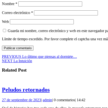
Nombre
*
Correo electrónico
*
Web
Guarda mi nombre, correo electrónico y web en este navegador p
Límite de tiempo excedido. Por favor complete el captcha una vez má
Navegación
Entrada
PREVIOUS
Lo último que piensas al dormirte…
Siguiente
anterior:
NEXT
La Intuición
de
entrada:
entradas
Related Post
Peludos
Peludos retornados
retornados
27
admin
27 de septiembre de 2023
|
admin
|
0 comentarios
|
14:42
de