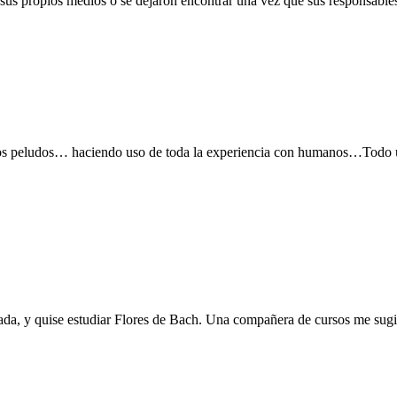
 sus propios medios o se dejaron encontrar una vez que sus responsables 
nicación
les
dos
 peludos… haciendo uso de toda la experiencia con humanos…Todo u
a, y quise estudiar Flores de Bach. Una compañera de cursos me sugiri