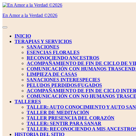
Saltar
al
En Amor a la Verdad ©2026
contenido
Saltar
al
Botón
contenido
de
INICIO
apertura
TERAPIAS Y SERVICIOS
SANACIONES
ESENCIAS FLORALES
RECONOCIENDO ANCESTROS
ACOMPAÑAMIENTO DE FIN DE CICLO DE VI
COMUNICACIÓN CON HUMANOS TRASCEND
LIMPIEZA DE CASAS
SANACIONES INTERESPECIES
PELUDOS PERDIDOS/FUGADOS
ACOMPAÑAMIENTO DE FIN DE CICLO INTE
COMUNICACIÓN CON NO HUMANOS TRASC
TALLERES
TALLER: AUTO CONOCIMIENTO Y AUTO SA
TALLER DE MEDITACIÓN
TALLER PRESENCIA DEL CORAZÓN
TALLER: SENTIR PARA SANAR
TALLER: RECONOCIENDO A MIS ANCESTRO
HISTORIA DEL SITIO