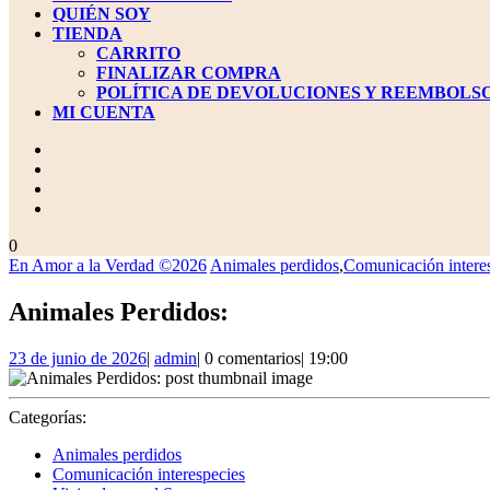
QUIÉN SOY
TIENDA
CARRITO
FINALIZAR COMPRA
POLÍTICA DE DEVOLUCIONES Y REEMBOLS
MI CUENTA
BOTÓN
DE
CIERRE
carrito
0
de
En Amor a la Verdad ©2026
Animales perdidos
,
Comunicación intere
la
compra
Animales Perdidos:
23
admin
23 de junio de 2026
|
admin
|
0 comentarios
|
19:00
de
junio
de
Categorías:
2026
Animales perdidos
Comunicación interespecies