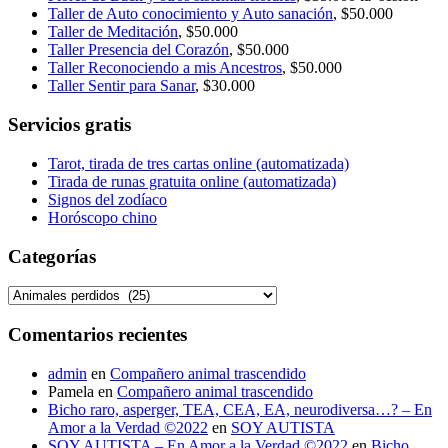
Taller de Auto conocimiento y Auto sanación
, $50.000
Taller de Meditación
, $50.000
Taller Presencia del Corazón
, $50.000
Taller Reconociendo a mis Ancestros
, $50.000
Taller Sentir para Sanar
, $30.000
Servicios gratis
Tarot, tirada de tres cartas online (automatizada)
Tirada de runas gratuita online (automatizada)
Signos del zodíaco
Horóscopo chino
Categorías
Categorías
Comentarios recientes
admin
en
Compañero animal trascendido
Pamela
en
Compañero animal trascendido
Bicho raro, asperger, TEA, CEA, EA, neurodiversa…? – En
Amor a la Verdad ©2022
en
SOY AUTISTA
SOY AUTISTA – En Amor a la Verdad ©2022
en
Bicho