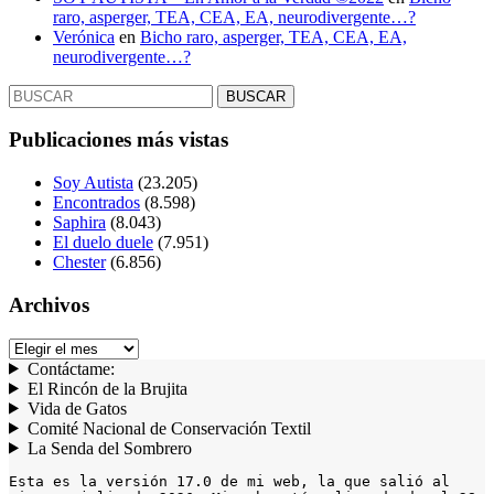
raro, asperger, TEA, CEA, EA, neurodivergente…?
Verónica
en
Bicho raro, asperger, TEA, CEA, EA,
neurodivergente…?
Buscar:
Publicaciones más vistas
Soy Autista
(23.205)
Encontrados
(8.598)
Saphira
(8.043)
El duelo duele
(7.951)
Chester
(6.856)
Archivos
Archivos
Contáctame:
El Rincón de la Brujita
Vida de Gatos
Comité Nacional de Conservación Textil
La Senda del Sombrero
Esta es la versión 17.0 de mi web, la que salió al 