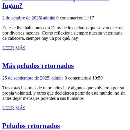
Live
fugan?
8:
2
admin
2 de octubre de 2025
|
admin
|
0 comentarios
|
11:17
Los
de
animales
En este live hablamos con Dany de los peludos que se van de casa
octubre
por diversas razones. Como reflexiona siempre nuestra veterinaria
de
se
de cabecera, siempre hay un por qué, hay
2025
pierden
LEER
LEER MÁS
o
MÁS
se
Más
Más peludos retornados
fugan?
peludos
25
admin
25 de septiembre de 2025
|
admin
|
0 comentarios
|
10:59
retornados
de
Tras estas historias de retornados hay algunos que volvieron por su
septiembre
propia voluntad, y otros que decidieron partir de este mundo, no sin
de
antes dejar mensajes potentes a sus humanos
2025
LEER
LEER MÁS
MÁS
Peludos
Peludos retornados