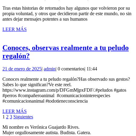
de
Tras estas historias de retornados hay algunos que volvieron por su
febrero
propia voluntad, y otros que decidieron partir de este mundo, no sin
de
antes dejar mensajes potentes a sus humanos
2025
LEER
LEER MÁS
MÁS
Conoces, observas realmente a tu peludo
Conoces,
regalón?
observas
21
admin
21 de enero de 2025
|
admin
|
0 comentarios
|
11:44
realmente
de
a
Conoces realmente a tu peludo regalón?Has observado sus gestos?
enero
Sabes lo que significan?Ve este reel.
de
tu
https://www.instagram.com/p/DFGmMjpxFDF/.#peludos #gatos
2025
peludo
#perros #compañeroanimal #comunicacioninterespecies
#comunicacionanimal #todotieneconsciencia
regalón?
LEER
LEER MÁS
Paginación
MÁS
1
2
3
Siguientes
de
Mi nombre es Verónica Guajardo Rives.
Mujer orgullosamente autista. Budista. Gatera.
entradas