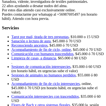
Sanadora, vidente, investigadora de textiles patrimoniales.
22 años ayudando a desatar nudos del alma.
Por estos días atiendo casi exclusivamente online.
Puedes contactarme por whatsapp al +56987695497 (en horario
hábil). Atiendo con hora previa.
Servicios
Tarot por mail, tirada de tres preguntas
, $10.000 o 15 USD
Sanación o lectura de aura
, $45.000 ó 70 USD
Reconociendo ancestros
, $45.000 ó 70 USD
Acompañamiento de fin de ciclo, online
, $45.000 ó 70 USD
Comunicación con humanos trascendidos
, $45.000 ó 70 USD
Limpieza de casas, a distancia
, $65.000 ó 90 USD
.
Sesiones de comunicación interespecies
, $35.000 ó 60 USD
(en horario hábil, en urgencias sube el valor)
Sesiones de animales no humanos perdidos
, $55.000 ó 80
USD
Acompañamiento de fin de ciclo interespecies
, online,
$45.000 ó 70 USD (en horario hábil, en urgencias sube el
valor).
Comunicación interespecies con trascendidos
, $35.000 ó 60
USD
Flores de Bach y otros sistemas florales
, $35.000 la sesión