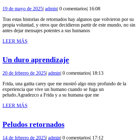
retornados
19
admin
19 de mayo de 2025
|
admin
|
0 comentarios
|
16:08
de
Tras estas historias de retornados hay algunos que volvieron por su
mayo
propia voluntad, y otros que decidieron partir de este mundo, no sin
de
antes dejar mensajes potentes a sus humanos
2025
LEER
LEER MÁS
MÁS
Un
Un duro aprendizaje
duro
20
admin
20 de febrero de 2025
|
admin
|
0 comentarios
|
18:13
aprendizaje
de
Frida, una gatita carey que me mostró algo muy profundo de la
febrero
experiencia que vive un humano cuando se fuga un
de
peludo.Agradezco a Frida y a su humana que me
2025
LEER
LEER MÁS
MÁS
Peludos
Peludos retornados
retornados
14
admin
14 de febrero de 2025
|
admin
|
0 comentarios
|
17:12