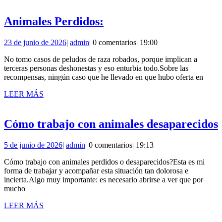
Animales
Animales Perdidos:
Perdidos:
23
admin
23 de junio de 2026
|
admin
|
0 comentarios
|
19:00
de
No tomo casos de peludos de raza robados, porque implican a
junio
terceras personas deshonestas y eso enturbia todo.Sobre las
de
recompensas, ningún caso que he llevado en que hubo oferta en
2026
LEER
LEER MÁS
MÁS
Cómo trabajo con animales desaparecidos
5
admin
5 de junio de 2026
|
admin
|
0 comentarios
|
19:13
de
Cómo trabajo con animales perdidos o desaparecidos?Esta es mi
junio
forma de trabajar y acompañar esta situación tan dolorosa e
de
incierta.Algo muy importante: es necesario abrirse a ver que por
2026
mucho
LEER
LEER MÁS
MÁS