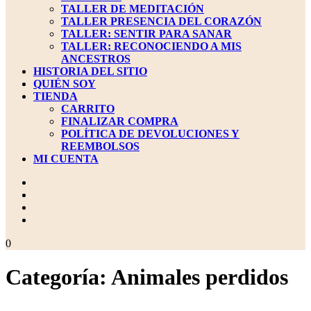
TALLER DE MEDITACIÓN
TALLER PRESENCIA DEL CORAZÓN
TALLER: SENTIR PARA SANAR
TALLER: RECONOCIENDO A MIS
ANCESTROS
HISTORIA DEL SITIO
QUIÉN SOY
TIENDA
CARRITO
FINALIZAR COMPRA
POLÍTICA DE DEVOLUCIONES Y
REEMBOLSOS
MI CUENTA
BOTÓN
DE
CIERRE
carrito
0
de
la
Categoría:
Animales perdidos
compra