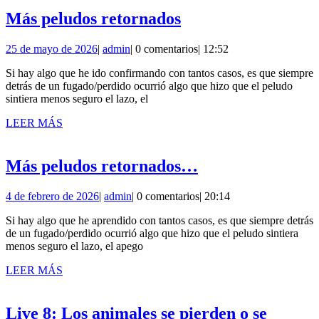
Más
Más peludos retornados
peludos
25
admin
25 de mayo de 2026
|
admin
|
0 comentarios
|
12:52
retornados
de
Si hay algo que he ido confirmando con tantos casos, es que siempre
mayo
detrás de un fugado/perdido ocurrió algo que hizo que el peludo
de
sintiera menos seguro el lazo, el
2026
LEER
LEER MÁS
MÁS
Más
Más peludos retornados…
peludos
4
admin
4 de febrero de 2026
|
admin
|
0 comentarios
|
20:14
retornados…
de
Si hay algo que he aprendido con tantos casos, es que siempre detrás
febrero
de un fugado/perdido ocurrió algo que hizo que el peludo sintiera
de
menos seguro el lazo, el apego
2026
LEER
LEER MÁS
MÁS
Live 8: Los animales se pierden o se