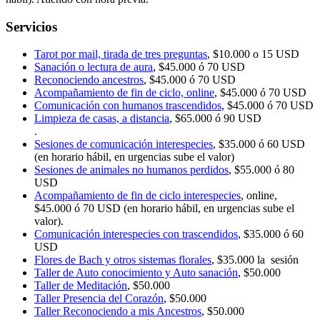
Servicios
Tarot por mail, tirada de tres preguntas
, $10.000 o 15 USD
Sanación o lectura de aura
, $45.000 ó 70 USD
Reconociendo ancestros
, $45.000 ó 70 USD
Acompañamiento de fin de ciclo, online
, $45.000 ó 70 USD
Comunicación con humanos trascendidos
, $45.000 ó 70 USD
Limpieza de casas, a distancia
, $65.000 ó 90 USD
.
Sesiones de comunicación interespecies
, $35.000 ó 60 USD
(en horario hábil, en urgencias sube el valor)
Sesiones de animales no humanos perdidos
, $55.000 ó 80
USD
Acompañamiento de fin de ciclo interespecies
, online,
$45.000 ó 70 USD (en horario hábil, en urgencias sube el
valor).
Comunicación interespecies con trascendidos
, $35.000 ó 60
USD
Flores de Bach y otros sistemas florales
, $35.000 la sesión
Taller de Auto conocimiento y Auto sanación
, $50.000
Taller de Meditación
, $50.000
Taller Presencia del Corazón
, $50.000
Taller Reconociendo a mis Ancestros
, $50.000