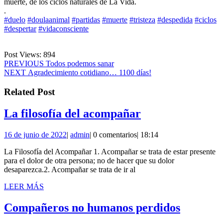
muerte, de los ciclos naturales de La Vida.
.
#duelo
#doulaanimal
#partidas
#muerte
#tristeza
#despedida
#ciclos
#despertar
#vidaconsciente
Post Views:
894
Navegación
Entrada
PREVIOUS
Todos podemos sanar
Siguiente
anterior:
NEXT
Agradecimiento cotidiano… 1100 días!
de
entrada:
entradas
Related Post
La
La filosofía del acompañar
filosofía
16
admin
16 de junio de 2022
|
admin
|
0 comentarios
|
18:14
del
de
acompañar
La Filosofía del Acompañar 1. Acompañar se trata de estar presente
junio
para el dolor de otra persona; no de hacer que su dolor
de
desaparezca.2. Acompañar se trata de ir al
2022
LEER
LEER MÁS
MÁS
Compañ
Compañeros no humanos perdidos
no