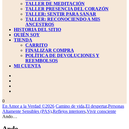
TALLER DE MEDITACIÓN
TALLER PRESENCIA DEL CORAZÓN
TALLER: SENTIR PARA SANAR
TALLER: RECONOCIENDO A MIS
ANCESTROS
HISTORIA DEL SITIO
QUIÉN SOY
TIENDA
CARRITO
FINALIZAR COMPRA
POLÍTICA DE DEVOLUCIONES Y
REEMBOLSOS
MI CUENTA
BOTÓN
DE
CIERRE
carrito
0
de
En Amor a la Verdad ©2026
Camino de vida
,
El despertar
,
Personas
la
Altamente Sensibles (PAS)
,
Reflejos interiores
,
Vivir consciente
compra
Ando…
Ando…