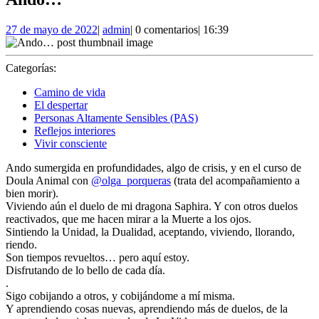
27
admin
27 de mayo de 2022
|
admin
|
0 comentarios
|
16:39
de
mayo
de
Categorías:
2022
Camino de vida
El despertar
Personas Altamente Sensibles (PAS)
Reflejos interiores
Vivir consciente
Ando sumergida en profundidades, algo de crisis, y en el curso de
Doula Animal con
@olga_porqueras
(trata del acompañamiento a
bien morir).
Viviendo aún el duelo de mi dragona Saphira. Y con otros duelos
reactivados, que me hacen mirar a la Muerte a los ojos.
Sintiendo la Unidad, la Dualidad, aceptando, viviendo, llorando,
riendo.
Son tiempos revueltos… pero aquí estoy.
Disfrutando de lo bello de cada día.
.
Sigo cobijando a otros, y cobijándome a mí misma.
Y aprendiendo cosas nuevas, aprendiendo más de duelos, de la