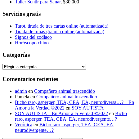
Taller Sentir para Sanar
, $30.000
Servicios gratis
Tarot, tirada de tres cartas online (automatizada)
Tirada de runas gratuita online (automatizada)
Signos del zodíaco
Horóscopo chino
Categorías
Categorías
Comentarios recientes
admin
en
Compañero animal trascendido
Pamela
en
Compañero animal trascendido
Bicho raro, asperger, TEA, CEA, EA, neurodiversa…? – En
Amor a la Verdad ©2022
en
SOY AUTISTA
SOY AUTISTA – En Amor a la Verdad ©2022
en
Bicho
raro, asperger, TEA, CEA, EA, neurodivergente…?
Verónica
en
Bicho raro, asperger, TEA, CEA, EA,
neurodivergente…?