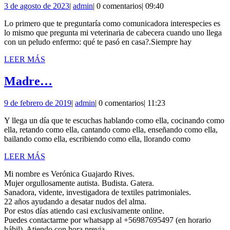
3
admin
3 de agosto de 2023
|
admin
|
0 comentarios
|
09:40
humano
de
perdido
Lo primero que te preguntaría como comunicadora interespecies es
agosto
lo mismo que pregunta mi veterinaria de cabecera cuando uno llega
de
con un peludo enfermo: qué te pasó en casa?.Siempre hay
2023
LEER
LEER MÁS
MÁS
Madre…
Madre…
9
admin
9 de febrero de 2019
|
admin
|
0 comentarios
|
11:23
de
Y llega un día que te escuchas hablando como ella, cocinando como
febrero
ella, retando como ella, cantando como ella, enseñando como ella,
de
bailando como ella, escribiendo como ella, llorando como
2019
LEER
LEER MÁS
MÁS
Mi nombre es Verónica Guajardo Rives.
Mujer orgullosamente autista. Budista. Gatera.
Sanadora, vidente, investigadora de textiles patrimoniales.
22 años ayudando a desatar nudos del alma.
Por estos días atiendo casi exclusivamente online.
Puedes contactarme por whatsapp al +56987695497 (en horario
hábil). Atiendo con hora previa.