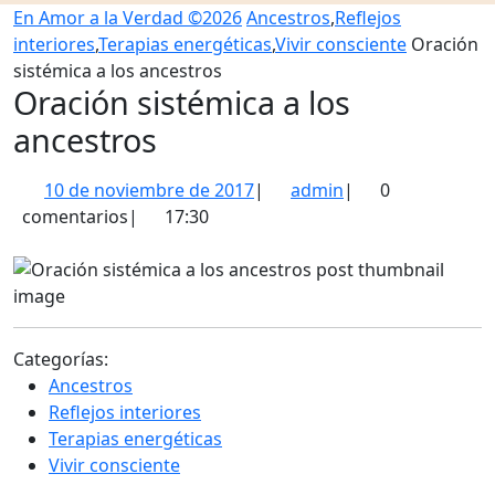
de
En Amor a la Verdad ©2026
Ancestros
,
Reflejos
la
interiores
,
Terapias energéticas
,
Vivir consciente
Oración
compra
sistémica a los ancestros
Oración sistémica a los
ancestros
10
admin
10 de noviembre de 2017
|
admin
|
0
de
comentarios
|
17:30
noviembre
de
2017
Categorías:
Ancestros
Reflejos interiores
Terapias energéticas
Vivir consciente