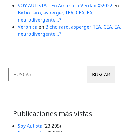
SOY AUTISTA – En Amor a la Verdad ©2022
en
Bicho raro, asperger, TEA, CEA, EA,
neurodivergente…?
Verónica
en
Bicho raro, asperger, TEA, CEA, EA,
neurodivergente…?
Buscar:
Publicaciones más vistas
Soy Autista
(23.205)