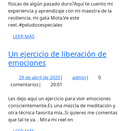
2024
físicas de algún pasado duro?Aquí te cuento mi
experiencia y aprendizaje con mi maestra de la
resiliencia, mi gata Mota.Ve este
reel..#peludosespeciales
LEER
LEER MÁS
MÁS
Un ejercicio de liberación de
Un
emociones
ejercicio
29
admin
29 de abril de 2025
|
admin
|
0
de
de
comentarios
|
20:01
liberación
abril
de
de
Les dejo aquí un ejercicio para vivir emociones
emociones
2025
conscientemente.Es una mezcla de meditación y
otra técnica favorita mía..Si quieres me comentas
que tal te va. . Mira mi reel en