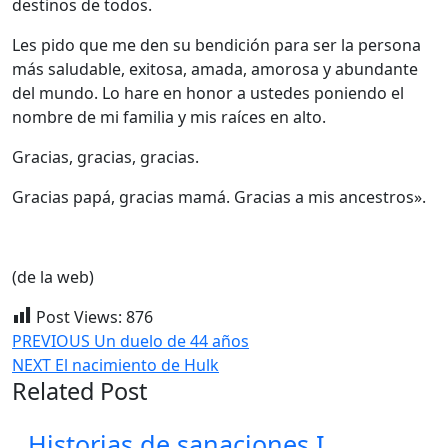
destinos de todos.
Les pido que me den su bendición para ser la persona
más saludable, exitosa, amada, amorosa y abundante
del mundo. Lo hare en honor a ustedes poniendo el
nombre de mi familia y mis raíces en alto.
Gracias, gracias, gracias.
Gracias papá, gracias mamá. Gracias a mis ancestros».
(de la web)
Post Views:
876
Navegación
Entrada
PREVIOUS
Un duelo de 44 años
Siguiente
anterior:
NEXT
El nacimiento de Hulk
de
Related Post
entrada:
entradas
Historias
Historias de sanaciones I