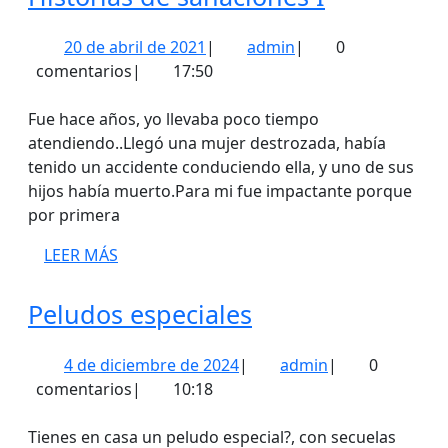
de
20
admin
20 de abril de 2021
|
admin
|
0
sanacione
de
comentarios
|
17:50
I
abril
de
Fue hace años, yo llevaba poco tiempo
2021
atendiendo..Llegó una mujer destrozada, había
tenido un accidente conduciendo ella, y uno de sus
hijos había muerto.Para mi fue impactante porque
por primera
LEER
LEER MÁS
MÁS
Peludos
Peludos especiales
especiales
4
admin
4 de diciembre de 2024
|
admin
|
0
de
comentarios
|
10:18
diciembre
de
Tienes en casa un peludo especial?, con secuelas