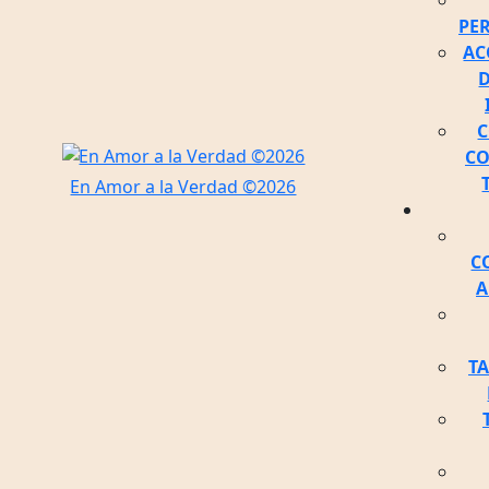
PE
AC
D
C
En Amor a la Verdad ©2026
C
A
TA