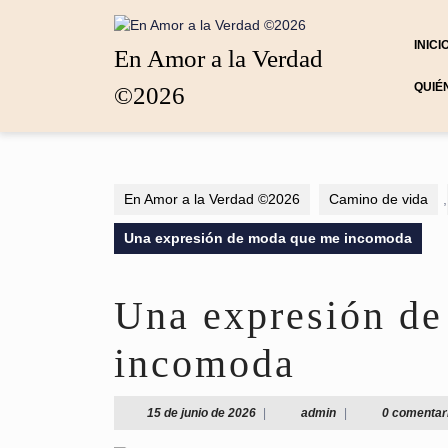
Saltar
al
INICI
contenido
En Amor a la Verdad
Saltar
QUIÉ
©2026
al
contenido
En Amor a la Verdad ©2026
Camino de vida
,
Una expresión de moda que me incomoda
Una expresión d
incomoda
15
admin
15 de junio de 2026
|
admin
|
0 comentar
de