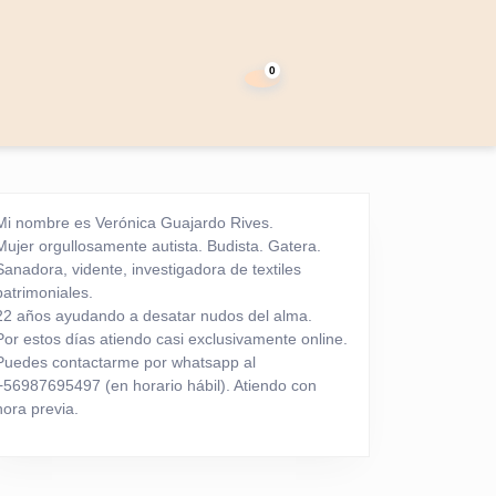
carrito
de
0
la
compra
Mi nombre es Verónica Guajardo Rives.
Mujer orgullosamente autista. Budista. Gatera.
Sanadora, vidente, investigadora de textiles
patrimoniales.
22 años ayudando a desatar nudos del alma.
Por estos días atiendo casi exclusivamente online.
Puedes contactarme por whatsapp al
+56987695497 (en horario hábil). Atiendo con
hora previa.