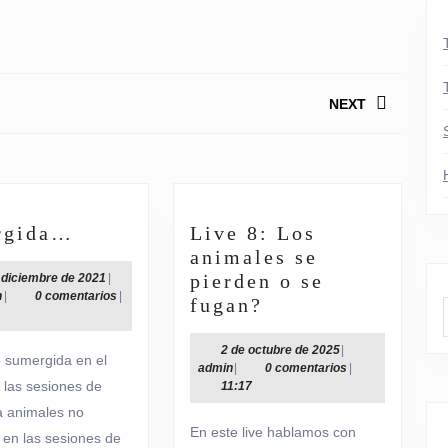
NEXT
Siguiente
entrada:
Sumergida…
rgida…
Live 8: Los
animales se
13
pierden o se
 diciembre de 2021
|
admin
de
n
|
0 comentarios
|
Live
fugan?
diciembre
8:
de
Los
2021
2
2 de octubre de 2025
|
 sumergida en el
admin
de
admin
|
0 comentarios
|
animales
las sesiones de
octubre
11:17
se
de
a animales no
pierden
2025
En este live hablamos con
en las sesiones de
o