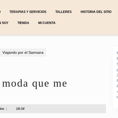
O
TERAPIAS Y SERVICIOS
TALLERES
HISTORIA DEL SITIO
N SOY
TIENDA
MI CUENTA
Viajando por el Samsara
e moda que me
ios
|
19:34