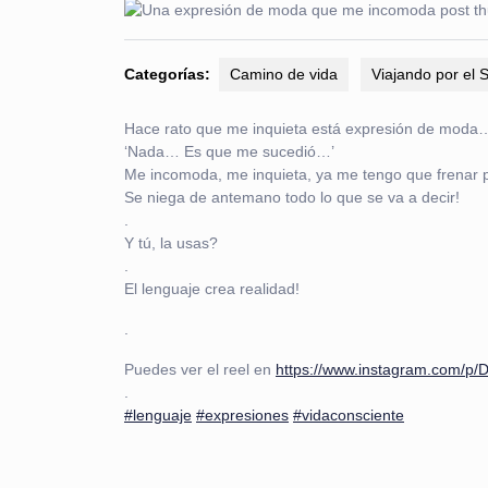
junio
de
2026
Categorías:
Camino de vida
Viajando por el
Hace rato que me inquieta está expresión de moda
‘Nada… Es que me sucedió…’
Me incomoda, me inquieta, ya me tengo que frenar p
Se niega de antemano todo lo que se va a decir!
.
Y tú, la usas?
.
El lenguaje crea realidad!
.
Puedes ver el reel en
https://www.instagram.com/p
.
#lenguaje
#expresiones
#vidaconsciente