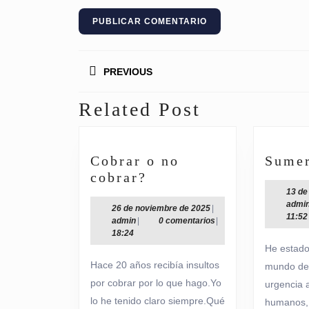
Navegación
PREVIOUS
de
entradas
Related Post
Entrada
anterior:
Cobrar o no
Sume
Cobrar
cobrar?
o
13 de
admi
no
26
26 de noviembre de 2025
|
11:52
admin
de
admin
|
0 comentarios
|
cobrar?
noviembre
18:24
de
He estado
2025
Hace 20 años recibía insultos
mundo de 
por cobrar por lo que hago.Yo
urgencia 
lo he tenido claro siempre.Qué
humanos, 