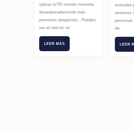
opinas tú?El mundo necesita
animales 
desesperadamente más
sesiones 
personas despiertas.. Puedes
personas.
ver el reel en mi
de
LEER
LEER MÁS
LEER 
MÁS