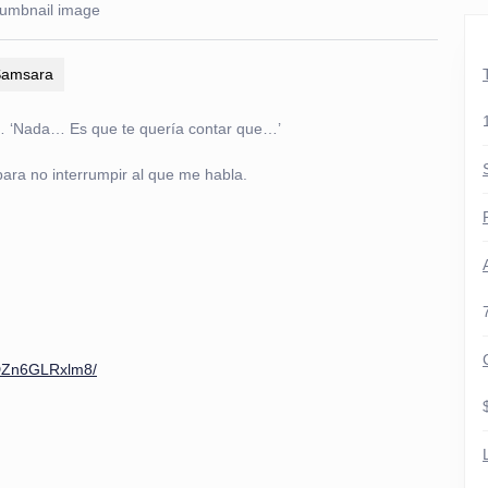
 Samsara
… ‘Nada… Es que te quería contar que…’
ara no interrumpir al que me habla.
/DZn6GLRxlm8/