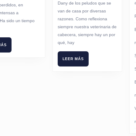
Dany de los peludos que se
perdidos, en
se
van de casa por diversas
intensas a
fugan?
razones. Como reflexiona
Ha sido un tiempo
siempre nuestra veterinaria de
cabecera, siempre hay un por
qué, hay
LEER
MÁS
MÁS
LEER
LEER MÁS
MÁS