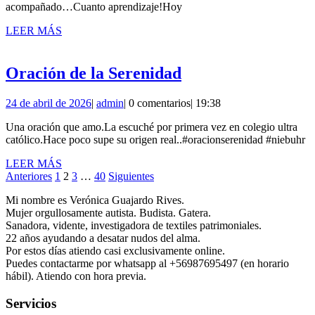
acompañado…Cuanto aprendizaje!Hoy
LEER
LEER MÁS
MÁS
Oración
Oración de la Serenidad
de
24
admin
24 de abril de 2026
|
admin
|
0 comentarios
|
19:38
la
de
Serenidad
Una oración que amo.La escuché por primera vez en colegio ultra
abril
católico.Hace poco supe su origen real..#oracionserenidad #niebuhr
de
2026
LEER
LEER MÁS
Paginación
MÁS
Anteriores
1
2
3
…
40
Siguientes
de
Mi nombre es Verónica Guajardo Rives.
Mujer orgullosamente autista. Budista. Gatera.
entradas
Sanadora, vidente, investigadora de textiles patrimoniales.
22 años ayudando a desatar nudos del alma.
Por estos días atiendo casi exclusivamente online.
Puedes contactarme por whatsapp al +56987695497 (en horario
hábil). Atiendo con hora previa.
Servicios