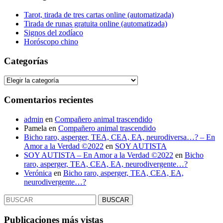
Tarot, tirada de tres cartas online (automatizada)
Tirada de runas gratuita online (automatizada)
Signos del zodíaco
Horóscopo chino
Categorías
Categorías
Comentarios recientes
admin
en
Compañero animal trascendido
Pamela
en
Compañero animal trascendido
Bicho raro, asperger, TEA, CEA, EA, neurodiversa…? – En
Amor a la Verdad ©2022
en
SOY AUTISTA
SOY AUTISTA – En Amor a la Verdad ©2022
en
Bicho
raro, asperger, TEA, CEA, EA, neurodivergente…?
Verónica
en
Bicho raro, asperger, TEA, CEA, EA,
neurodivergente…?
Buscar:
Publicaciones más vistas