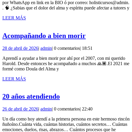
de
Holísticas
por WhatsApp en link en la BIO ó por correo: holisticursos@admin.
2026
. 🧠 ¿Sabias que el dolor del alma y espíritu puede afectar a tutores y
para
LEER
LEER MÁS
Animales
MÁS
Acompañando
Acompañando a bien morir
a
28
admin
28 de abril de 2026
|
admin
|
0 comentarios
|
18:51
bien
de
morir
Aprendí a ayudar a bien morir por ahí por el 2007, con mi querido
abril
Harold. Desde entonces he acompañado a muchos 🙏🏾.El 2021 me
de
formé como Doula del Alma y
2026
LEER
LEER MÁS
MÁS
20
20 años atendiendo
años
26
admin
26 de abril de 2026
|
admin
|
0 comentarios
|
22:40
atendiendo
de
Un día como hoy atendí a la primera persona en este hermoso rincón
abril
ñuñoíno.Cuánta vida, cuántas historias, cuántos secretos… Cuántas
de
emociones, duelos, risas, abrazos… Cuántos procesos que he
2026