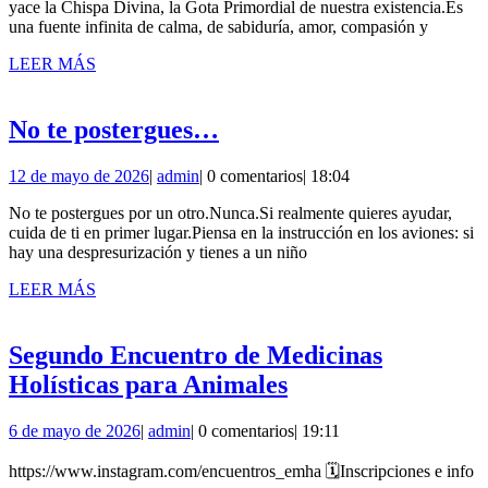
yace la Chispa Divina, la Gota Primordial de nuestra existencia.Es
de
Corazón
una fuente infinita de calma, de sabiduría, amor, compasión y
2026
LEER
LEER MÁS
MÁS
No
No te postergues…
te
12
admin
12 de mayo de 2026
|
admin
|
0 comentarios
|
18:04
postergues…
de
No te postergues por un otro.Nunca.Si realmente quieres ayudar,
mayo
cuida de ti en primer lugar.Piensa en la instrucción en los aviones: si
de
hay una despresurización y tienes a un niño
2026
LEER
LEER MÁS
MÁS
Segundo Encuentro de Medicinas
Segundo
Holísticas para Animales
Encuentro
6
admin
6 de mayo de 2026
|
admin
|
0 comentarios
|
19:11
de
de
Medicinas
mayo
https://www.instagram.com/encuentros_emha 🗓️Inscripciones e info