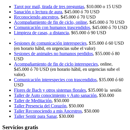
Tarot por mail, tirada de tres preguntas
, $10.000 o 15 USD
Sanación o lectura de aura
, $45.000 ó 70 USD
Reconociendo ancestros
, $45.000 ó 70 USD
Acompañamiento de fin de ciclo, online
, $45.000 ó 70 USD
Comunicación con humanos trascendidos
, $45.000 ó 70 USD
Limpieza de casas, a distancia
, $65.000 ó 90 USD
.
Sesiones de comunicación interespecies
, $35.000 ó 60 USD
(en horario hábil, en urgencias sube el valor)
Sesiones de animales no humanos perdidos
, $55.000 ó 80
USD
Acompañamiento de fin de ciclo interespecies
, online,
$45.000 ó 70 USD (en horario hábil, en urgencias sube el
valor).
Comunicación interespecies con trascendidos
, $35.000 ó 60
USD
Flores de Bach y otros sistemas florales
, $35.000 la sesión
Taller de Auto conocimiento y Auto sanación
, $50.000
Taller de Meditación
, $50.000
Taller Presencia del Corazón
, $50.000
Taller Reconociendo a mis Ancestros
, $50.000
Taller Sentir para Sanar
, $30.000
Servicios gratis