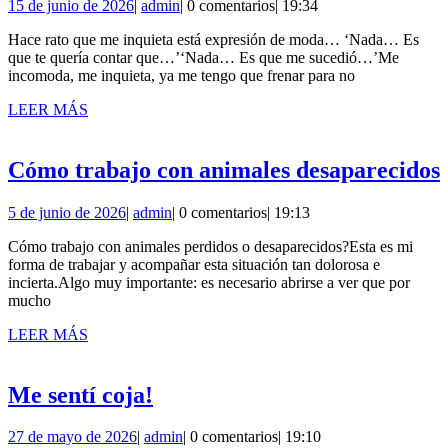
15
admin
15 de junio de 2026
|
admin
|
0 comentarios
|
19:34
d
de
m
Hace rato que me inquieta está expresión de moda… ‘Nada… Es
junio
que te quería contar que…’‘Nada… Es que me sucedió…’Me
de
q
incomoda, me inquieta, ya me tengo que frenar para no
2026
LEER
LEER MÁS
i
MÁS
Cómo trabajo con animales desaparecidos
5
admin
5 de junio de 2026
|
admin
|
0 comentarios
|
19:13
de
Cómo trabajo con animales perdidos o desaparecidos?Esta es mi
junio
forma de trabajar y acompañar esta situación tan dolorosa e
de
incierta.Algo muy importante: es necesario abrirse a ver que por
2026
mucho
LEER
LEER MÁS
MÁS
Me
Me sentí coja!
sentí
27
admin
27 de mayo de 2026
|
admin
|
0 comentarios
|
19:10
coja!