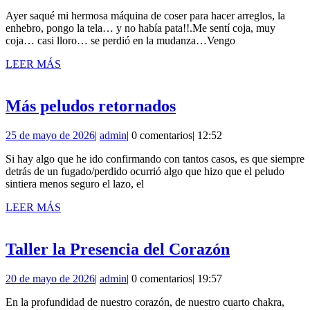
de
Ayer saqué mi hermosa máquina de coser para hacer arreglos, la
mayo
enhebro, pongo la tela… y no había pata!!.Me sentí coja, muy
de
coja… casi lloro… se perdió en la mudanza…Vengo
2026
LEER
LEER MÁS
MÁS
Más
Más peludos retornados
peludos
25
admin
25 de mayo de 2026
|
admin
|
0 comentarios
|
12:52
retornados
de
Si hay algo que he ido confirmando con tantos casos, es que siempre
mayo
detrás de un fugado/perdido ocurrió algo que hizo que el peludo
de
sintiera menos seguro el lazo, el
2026
LEER
LEER MÁS
MÁS
Taller
Taller la Presencia del Corazón
la
20
admin
20 de mayo de 2026
|
admin
|
0 comentarios
|
19:57
Presencia
de
del
En la profundidad de nuestro corazón, de nuestro cuarto chakra,
mayo