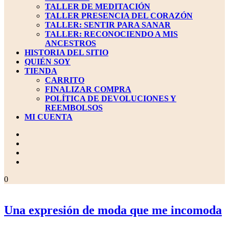
TALLER DE MEDITACIÓN
TALLER PRESENCIA DEL CORAZÓN
TALLER: SENTIR PARA SANAR
TALLER: RECONOCIENDO A MIS
ANCESTROS
HISTORIA DEL SITIO
QUIÉN SOY
TIENDA
CARRITO
FINALIZAR COMPRA
POLÍTICA DE DEVOLUCIONES Y
REEMBOLSOS
MI CUENTA
BOTÓN
DE
CIERRE
carrito
0
de
la
compra
U
Una expresión de moda que me incomoda
e